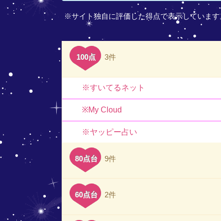
※サイト独自に評価した得点で表示しています
100点
3件
※すいてるネット
※My Cloud
※ヤッピー占い
80点台
9件
60点台
2件