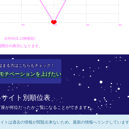
8/3
8/4
8/5
8/6
(8月06日 12時現在)
週間分の表示になります。
はまる方はこちらもチェック！
モチベーションを上げたい
各サイト別順位表
ぎ座が何位だったかご覧になることができます。
サイトは過去の情報が閲覧出来ないため、最新の情報へリンクしていま