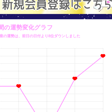
間の運勢変化グラフ
やぎ座の運勢は、
前日の日付より
8位ダウンしました