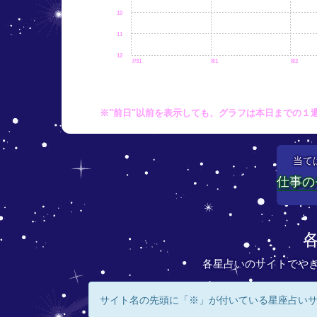
10
11
12
7/31
8/1
8/2
※"前日"以前を表示しても、グラフは本日までの１
当て
仕事の
各星占いのサイトでや
サイト名の先頭に「※」が付いている星座占い