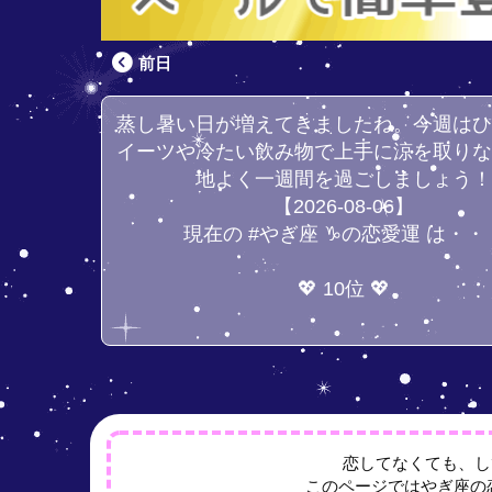
前日
蒸し暑い日が増えてきましたね。今週は
イーツや冷たい飲み物で上手に涼を取り
地よく一週間を過ごしましょう
【2026-08-06】
現在の #やぎ座 ♑の恋愛運 は・・
💖 10位 💖
恋してなくても、し
このページではやぎ座の