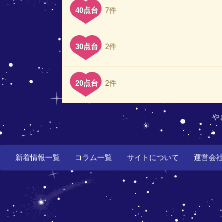
40点台
7件
30点台
2件
20点台
2件
や
新着情報一覧
コラム一覧
サイトについて
運営会