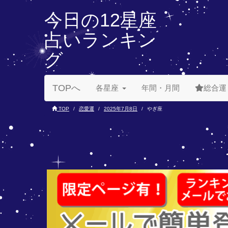
今日の12星座
占いランキン
グ
TOPへ
各星座
年間・月間
総合運
TOP
恋愛運
2025年7月8日
やぎ座