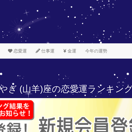
恋愛運
仕事運
金運
今年の運勢
やぎ (山羊)座の
恋愛運ランキン