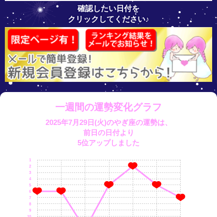
確認したい日付を
クリックしてください♪
一週間の運勢変化グラフ
2025年7月29日(火)のやぎ座の運勢は、
前日の日付より
5位アップしました
1
2
3
4
5
6
7
8
9
10