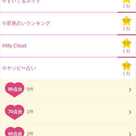
※すいてるネット
(
1)
5.0
※星座占いランキング
(
1)
5.0
※My Cloud
(
1)
5.0
※ヤッピー占い
(
1)
80点台
5件
70点台
1件
60点台
2件