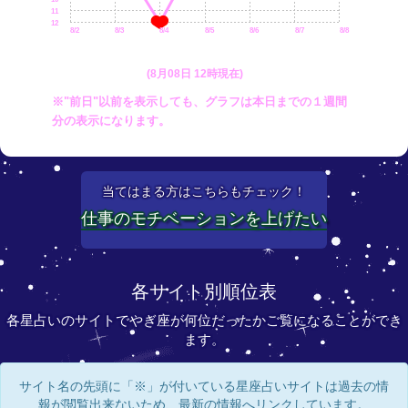
11
12
8/2
8/3
8/4
8/5
8/6
8/7
8/8
(8月08日 12時現在)
※"前日"以前を表示しても、グラフは本日までの１週間
分の表示になります。
当てはまる方はこちらもチェック！
仕事のモチベーションを上げたい
各サイト別順位表
各星占いのサイトでやぎ座が何位だったかご覧になることができ
ます。
サイト名の先頭に「※」が付いている星座占いサイトは過去の情
報が閲覧出来ないため、最新の情報へリンクしています。