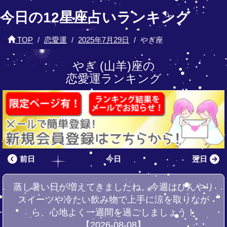
今日の12星座占いランキング
TOP
恋愛運
2025年7月29日
やぎ座
やぎ (山羊)座の
恋愛運ランキング
前日
今日
翌日
蒸し暑い日が増えてきましたね。今週はひんやり
スイーツや冷たい飲み物で上手に涼を取りなが
ら、心地よく一週間を過ごしましょう！
【2026-08-08】