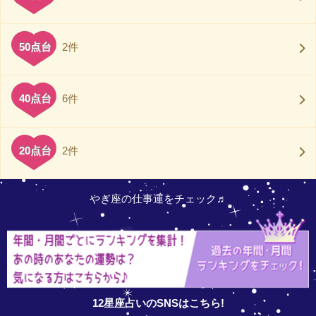
50点台
2件
40点台
6件
20点台
2件
やぎ座の仕事運をチェック♬
12星座占いのSNSはこちら!