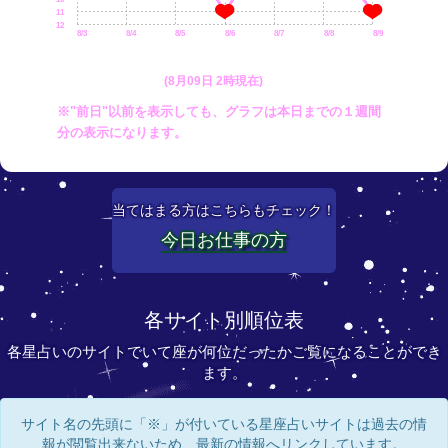
11
12
8/3
8/4
8/5
8/6
8/7
8/8
8/9
(8月09日 2時現在)
※"前日"以前を表示しても、グラフは本日までの１週間
分の表示になります。
当てはまる方はこちらもチェック！
今日お仕事の方
各サイト別順位表
各星占いのサイトでいて座が何位だったかご覧になることができ
ます。
サイト名の先頭に「※」が付いている星座占いサイトは過去の情
報が閲覧出来ないため、最新の情報へリンクしています。