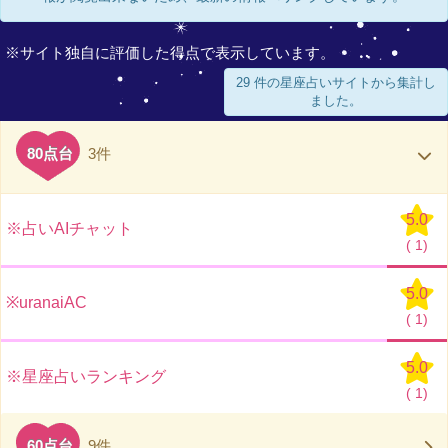
※サイト独自に評価した得点で表示しています。
29 件の星座占いサイトから集計し
ました。
80点台
3件
5.0
※占いAIチャット
(
1)
5.0
※uranaiAC
(
1)
5.0
※星座占いランキング
(
1)
60点台
9件