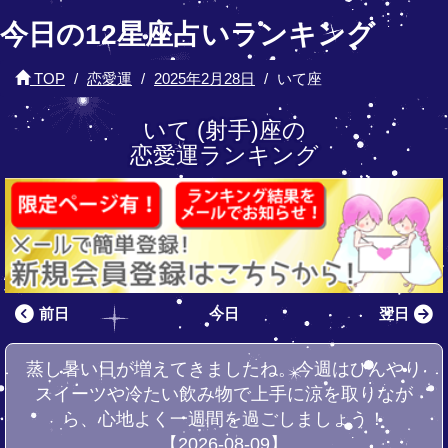
今日の12星座占いランキング
TOP
恋愛運
2025年2月28日
いて座
いて (射手)座の
恋愛運ランキング
前日
今日
翌日
蒸し暑い日が増えてきましたね。今週はひんやり
スイーツや冷たい飲み物で上手に涼を取りなが
ら、心地よく一週間を過ごしましょう！
【2026-08-09】