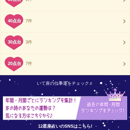
40点台
7件
30点台
3件
20点台
7件
いて座の仕事運をチェック♬
12星座占いのSNSはこちら!