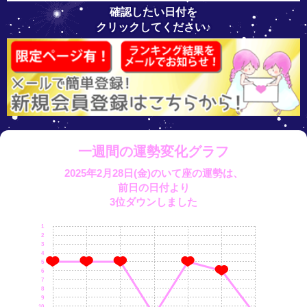
確認したい日付を
クリックしてください♪
一週間の運勢変化グラフ
2025年2月28日(金)のいて座の運勢は、
前日の日付より
3位ダウンしました
1
2
3
4
5
6
7
8
9
10