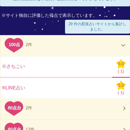
※サイト独自に評価した得点で表示しています。
29 件の星座占いサイトから集計し
ました。
100点
2件
5.0
※さちこい
(
1)
5.0
※LINE占い
(
1)
80点台
2件
60点台
12件