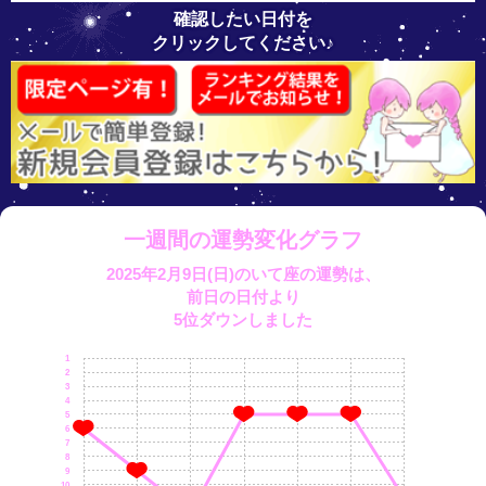
確認したい日付を
クリックしてください♪
一週間の運勢変化グラフ
2025年2月9日(日)のいて座の運勢は、
前日の日付より
5位ダウンしました
1
2
3
4
5
6
7
8
9
10