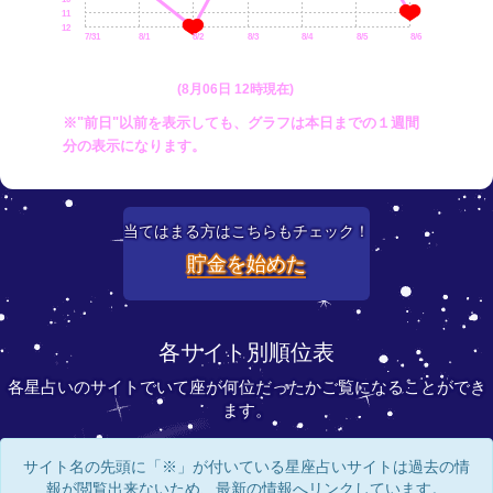
11
12
7/31
8/1
8/2
8/3
8/4
8/5
8/6
(8月06日 12時現在)
※"前日"以前を表示しても、グラフは本日までの１週間
分の表示になります。
当てはまる方はこちらもチェック！
貯金を始めた
各サイト別順位表
各星占いのサイトでいて座が何位だったかご覧になることができ
ます。
サイト名の先頭に「※」が付いている星座占いサイトは過去の情
報が閲覧出来ないため、最新の情報へリンクしています。