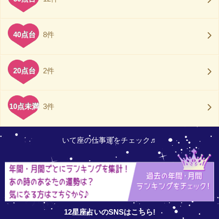
40点台
8件
20点台
2件
10点未満
3件
いて座の仕事運をチェック♬
12星座占いのSNSはこちら!