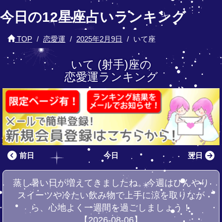
今日の12星座占いランキング
TOP
恋愛運
2025年2月9日
いて座
いて (射手)座の
恋愛運ランキング
前日
今日
翌日
蒸し暑い日が増えてきましたね。今週はひんやり
スイーツや冷たい飲み物で上手に涼を取りなが
ら、心地よく一週間を過ごしましょう！
【2026-08-06】