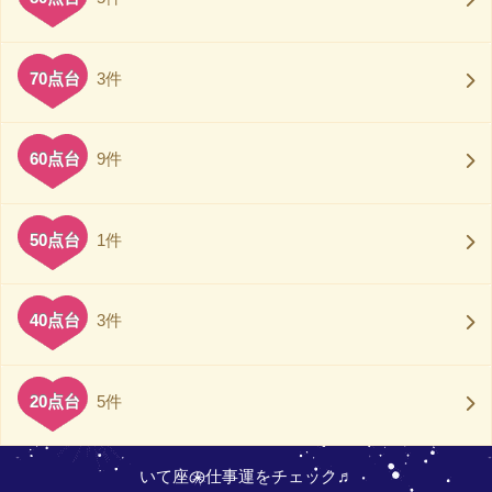
70点台
3件
60点台
9件
50点台
1件
40点台
3件
20点台
5件
いて座の仕事運をチェック♬