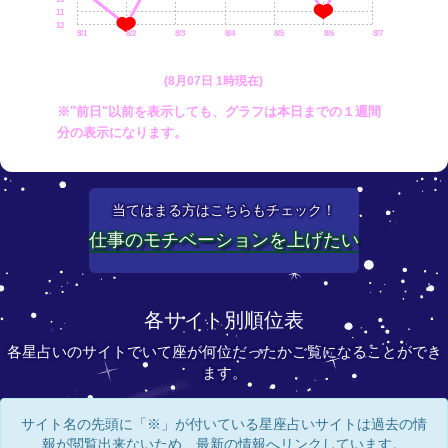
11
12
8/1
8/2
8/3
8/4
8/5
8/6
8/7
(8月07日 1時現在)
※"前日"以前を表示しても、グラフは本日までの１週間
分の表示になります。
当てはまる方はこちらもチェック！
仕事のモチベーションを上げたい
各サイト別順位表
各星占いのサイトでいて座が何位だったかご覧になることができ
ます。
サイト名の先頭に「※」が付いている星座占いサイトは過去の情
報が閲覧出来ないため、最新の情報へリンクしています。