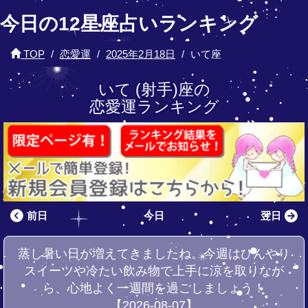
今日の12星座占いランキング
TOP
恋愛運
2025年2月18日
いて座
いて (射手)座の
恋愛運ランキング
前日
今日
翌日
蒸し暑い日が増えてきましたね。今週はひんやり
スイーツや冷たい飲み物で上手に涼を取りなが
ら、心地よく一週間を過ごしましょう！
【2026-08-07】