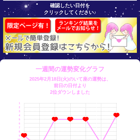
確認したい日付を
クリックしてください♪
一週間の運勢変化グラフ
2025年2月18日(火)のいて座の運勢は、
前日の日付より
2位ダウンしました
1
2
3
4
5
6
7
8
9
10