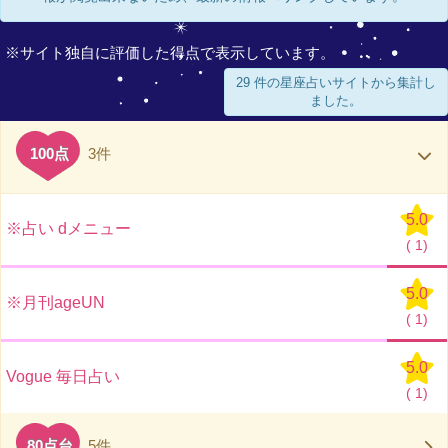
※サイト独自に評価した得点で表示しています。
29 件の星座占いサイトから集計し
ました。
100点
3件
5.0
※占い dメニュー
(
1)
5.0
※月刊ageUN
(
1)
5.0
Vogue 毎日占い
(
1)
80点台
5件