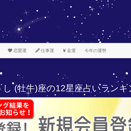
恋愛運
仕事運
金運
今年の運勢
し (牡牛)座の
12星座占いランキ