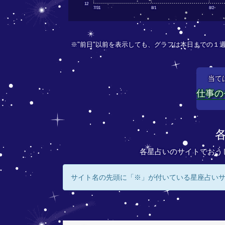
12
7/31
8/1
8/2
※"前日"以前を表示しても、グラフは本日までの１
当て
仕事の
各星占いのサイトでおう
サイト名の先頭に「※」が付いている星座占い