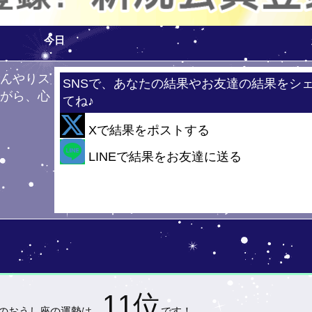
今日
ひんやりス
SNSで、あなたの結果やお友達の結果をシ
ながら、心
てね♪
！
Xで結果をポストする
・・
LINEで結果をお友達に送る
11位
)の
おうし座の運勢は…
です！