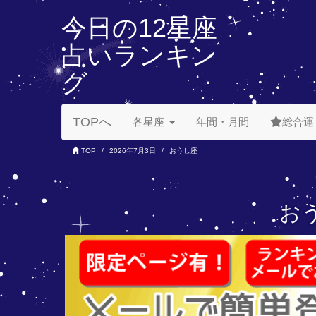
今日の12星座
占いランキン
グ
TOPへ
各星座
年間・月間
総合運
TOP
2026年7月3日
おうし座
おう