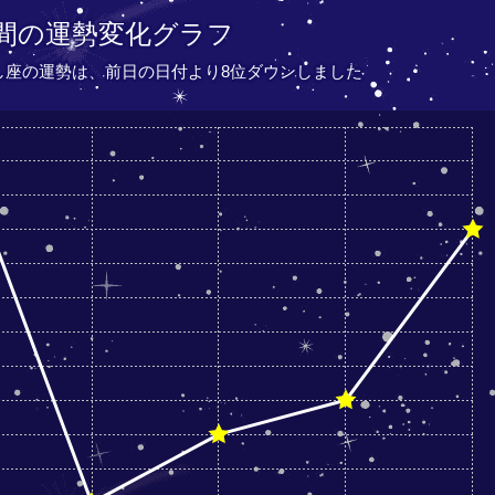
間の運勢変化グラフ
うし座の運勢は、
前日の日付より
8位ダウンしました