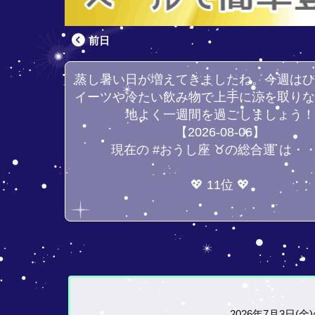
前日
蒸し暑い日が増えてきましたね。今週は
イーツや冷たい飲み物で上手に涼を取り
地よく一週間を過ごしましょう
【2026-08-06】
現在の #おうし座 ♉の総合運 は・
💖 11位 💖
2026年7月3日(金