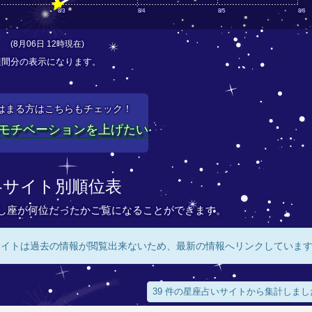
8/3
8/4
8/5
8/6
(8月06日 12時現在)
週間分の表示になります。
はまる方はこちらもチェック！
モチベーションを上げたい
各サイト別順位表
し座が何位だったかご覧になることができます。
サイトは過去の情報が閲覧出来ないため、最新の情報へリンクしていま
39 件の星座占いサイトから集計しまし