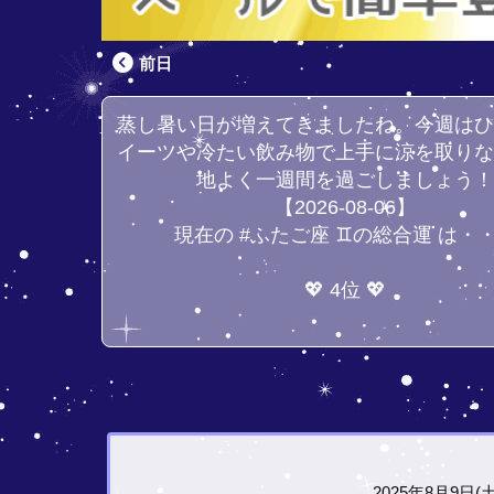
前日
蒸し暑い日が増えてきましたね。今週は
イーツや冷たい飲み物で上手に涼を取り
地よく一週間を過ごしましょう
【2026-08-06】
現在の #ふたご座 ♊の総合運 は・
💖 4位 💖
2025年8月9日(