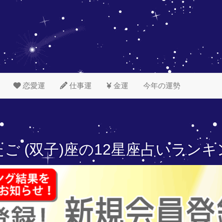
恋愛運
仕事運
金運
今年の運勢
ご (双子)座の
12星座占いランキ