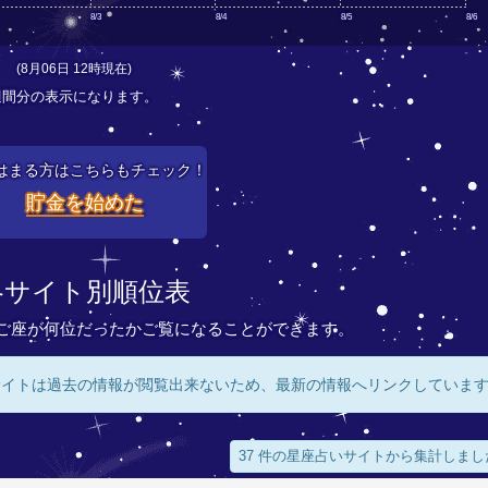
8/3
8/4
8/5
8/6
(8月06日 12時現在)
週間分の表示になります。
はまる方はこちらもチェック！
貯金を始めた
各サイト別順位表
ご座が何位だったかご覧になることができます。
サイトは過去の情報が閲覧出来ないため、最新の情報へリンクしていま
37 件の星座占いサイトから集計しまし