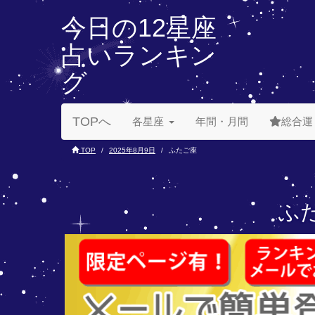
今日の12星座
占いランキン
グ
TOPへ
各星座
年間・月間
総合運
TOP
2025年8月9日
ふたご座
ふた