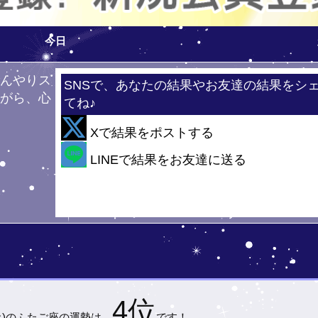
今日
ひんやりス
SNSで、あなたの結果やお友達の結果をシ
ながら、心
てね♪
！
Xで結果をポストする
・・
LINEで結果をお友達に送る
4位
土)の
ふたご座の運勢は…
です！