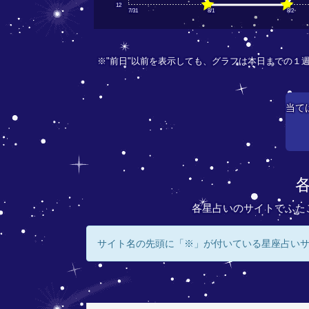
12
7/31
8/1
8/2
※"前日"以前を表示しても、グラフは本日までの１
当て
各星占いのサイトでふた
サイト名の先頭に「※」が付いている星座占い