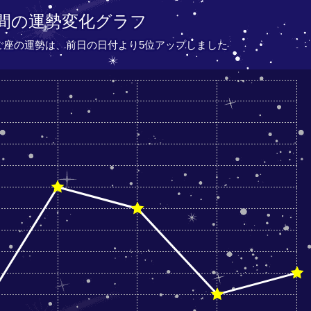
間の運勢変化グラフ
たご座の運勢は、
前日の日付より
5位アップしました