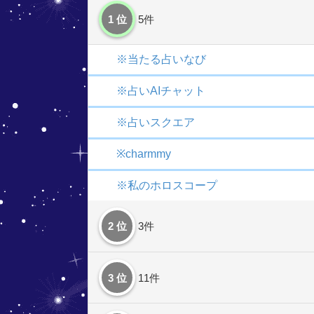
1 位
5件
※当たる占いなび
※占いAIチャット
※占いスクエア
※charmmy
※私のホロスコープ
2 位
3件
3 位
11件