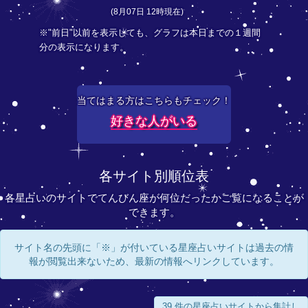
(8月07日 12時現在)
※"前日"以前を表示しても、グラフは本日までの１週間
分の表示になります。
当てはまる方はこちらもチェック！
好きな人がいる
各サイト別順位表
各星占いのサイトでてんびん座が何位だったかご覧になることが
できます。
サイト名の先頭に「※」が付いている星座占いサイトは過去の情
報が閲覧出来ないため、最新の情報へリンクしています。
39 件の星座占いサイトから集計し