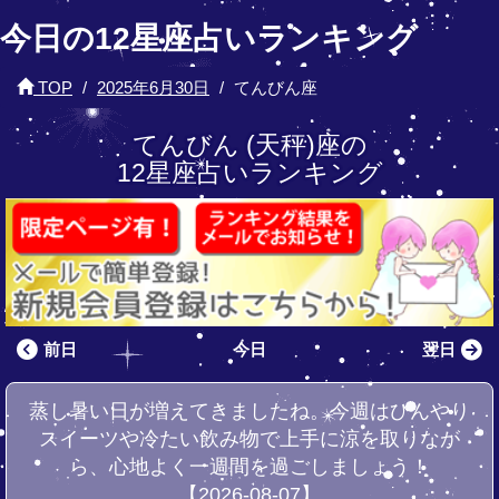
今日の12星座占いランキング
TOP
2025年6月30日
てんびん座
てんびん (天秤)座の
12星座占いランキング
前日
今日
翌日
蒸し暑い日が増えてきましたね。今週はひんやり
スイーツや冷たい飲み物で上手に涼を取りなが
ら、心地よく一週間を過ごしましょう！
【2026-08-07】