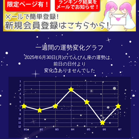
一週間の運勢変化グラフ
2025年6月30日(月)のてんびん座の運勢は、
前日の日付より
変化はありませんでした
1
2
3
4
5
6
7
8
9
10
11
12
8/1
8/2
8/3
8/4
8/5
8/6
8/7