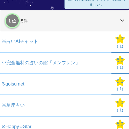
ました。
1 位
5件
5.0
※占いAIチャット
(
1)
5.0
※完全無料の占いの館「メンブレン」
(
1)
5.0
※goisu net
(
1)
5.0
※星座占い
(
1)
5.0
※Happy☆Star