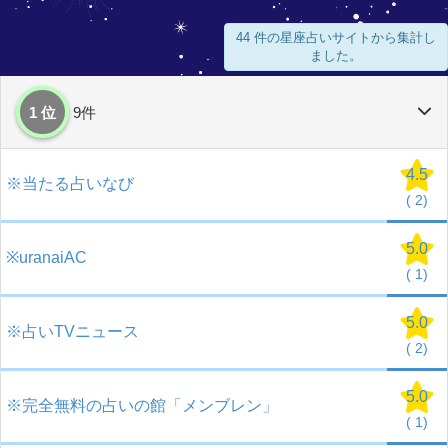
44 件の星座占いサイトから集計し
ました。
1 位
9件
4.5
※当たる占いなび
(
2)
5.0
※uranaiAC
(
1)
5.0
※占いTVニュース
(
2)
5.0
※完全無料の占いの館「メンブレン」
(
1)