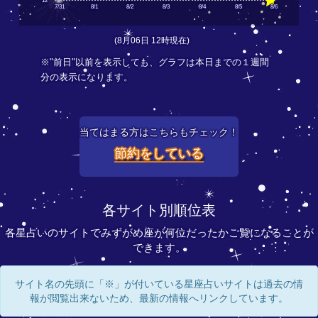
12
7/31
8/1
8/2
8/3
8/4
8/5
8/6
(8月06日 12時現在)
※"前日"以前を表示しても、グラフは本日までの１週間
分の表示になります。
当てはまる方はこちらもチェック！
節約をしている
各サイト別順位表
各星占いのサイトでみずがめ座が何位だったかご覧になることが
できます。
サイト名の先頭に「※」が付いている星座占いサイトは過去の情
報が閲覧出来ないため、最新の情報へリンクしています。