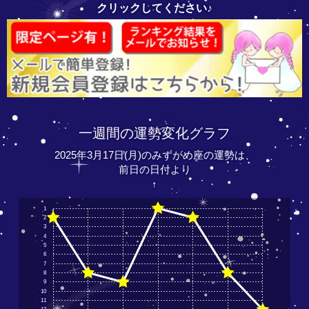
クリックしてください♪
一週間の運勢変化グラフ
2025年3月17日(月)のみずがめ座の運勢は、
前日の日付より
↑
1
2
3
4
5
6
7
8
9
10
11