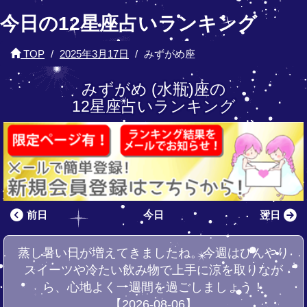
今日の12星座占いランキング
TOP
2025年3月17日
みずがめ座
みずがめ (水瓶)座の
12星座占いランキング
前日
今日
翌日
蒸し暑い日が増えてきましたね。今週はひんやり
スイーツや冷たい飲み物で上手に涼を取りなが
ら、心地よく一週間を過ごしましょう！
【2026-08-06】