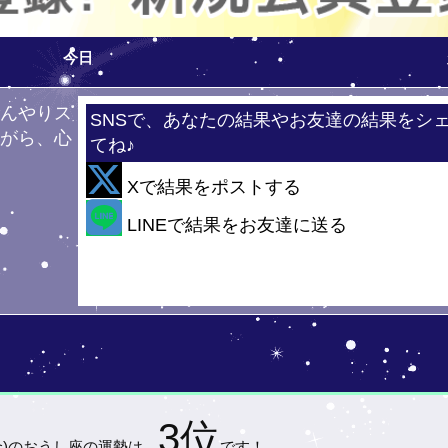
今日
ひんやりス
SNSで、あなたの結果やお友達の結果をシ
ながら、心
てね♪
！
Xで結果をポストする
・・
LINEで結果をお友達に送る
3位
金)の
おうし座の運勢は…
です！