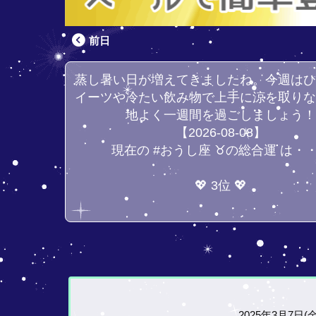
前日
蒸し暑い日が増えてきましたね。今週は
イーツや冷たい飲み物で上手に涼を取り
地よく一週間を過ごしましょう
【2026-08-08】
現在の #おうし座 ♉の総合運 は・
💖 3位 💖
2025年3月7日(