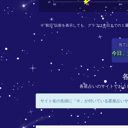
12
8/2
8/3
8/4
※"前日"以前を表示しても、グラフは本日までの１
当て
今日、
各星占いのサイトでおう
サイト名の先頭に「※」が付いている星座占い