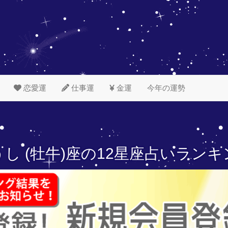
恋愛運
仕事運
金運
今年の運勢
し (牡牛)座の
12星座占いランキ