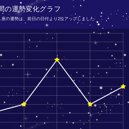
間の運勢変化グラフ
うし座の運勢は、
前日の日付より
2位アップしました