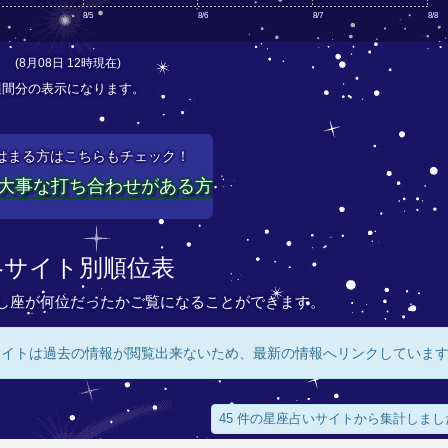
8/5
8/6
8/7
8/8
(8月08日 12時現在)
週間分の表示になります。
はまる方はこちらもチェック！
大事な打ち合わせがある方
各サイト別順位表
し座が何位だったかご覧になることができます。
サイトは過去の情報が閲覧出来ないため、最新の情報へリンクしていま
45 件の星座占いサイトから集計しまし