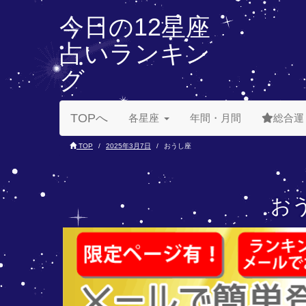
今日の12星座
占いランキン
グ
TOPへ
各星座
年間・月間
総合運
TOP
2025年3月7日
おうし座
おう