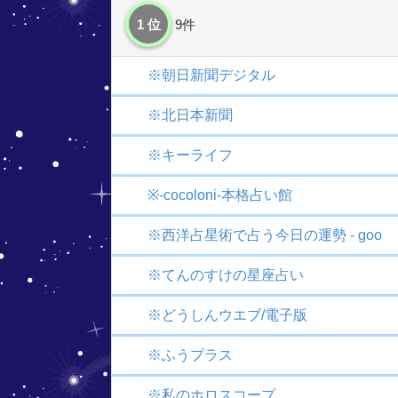
1 位
9件
※朝日新聞デジタル
※北日本新聞
※キーライフ
※-cocoloni-本格占い館
※西洋占星術で占う今日の運勢 - goo
※てんのすけの星座占い
※どうしんウエブ/電子版
※ふうプラス
※私のホロスコープ