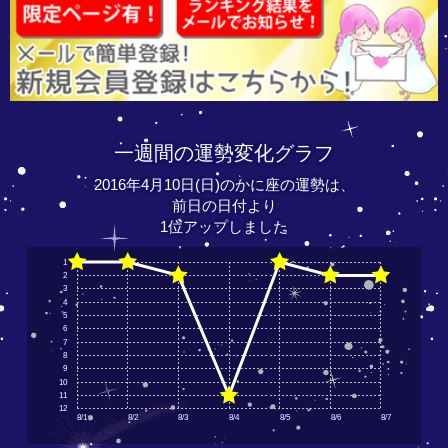
一週間の運勢変化グラフ
2016年4月10日(日)のかに座の運勢は、
前日の日付より
1位アップしました
1
2
3
4
5
6
7
8
9
10
11
12
8/1
8/2
8/3
8/4
8/5
8/6
8/7