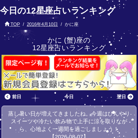
今日の12星座占いランキング
TOP
2016年4月10日
かに座
かに (蟹)座の
12星座占いランキング
前日
今日
翌日
蒸し暑い日が増えてきましたね。今週はひんやり
スイーツや冷たい飲み物で上手に涼を取りなが
ら、心地よく一週間を過ごしましょう！
【2026-08-07】