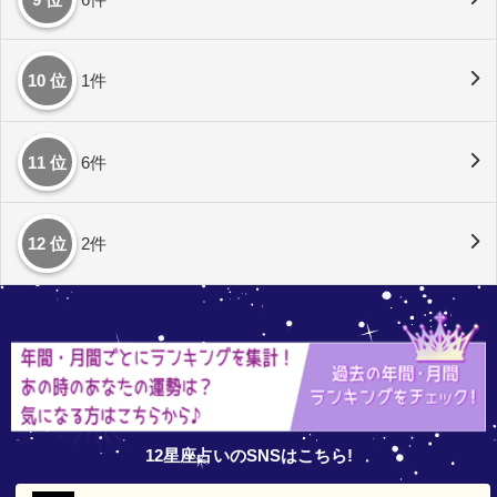
10 位
1件
11 位
6件
12 位
2件
12星座占いのSNSはこちら!