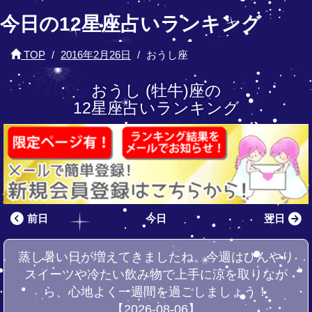
今日の12星座占いランキング
TOP
2016年2月26日
おうし座
おうし (牡牛)座の
12星座占いランキング
前日
今日
翌日
蒸し暑い日が増えてきましたね。今週はひんやり
スイーツや冷たい飲み物で上手に涼を取りなが
ら、心地よく一週間を過ごしましょう！
【2026-08-06】