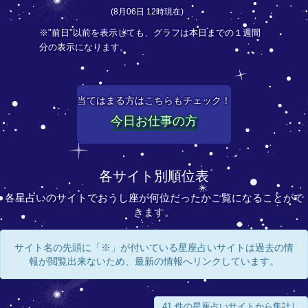
(8月06日 12時現在)
※"前日"以前を表示しても、グラフは本日までの１週間
分の表示になります。
当てはまる方はこちらもチェック！
今日お仕事の方
各サイト別順位表
各星占いのサイトでおうし座が何位だったかご覧になることがで
きます。
サイト名の先頭に「※」が付いている星座占いサイトは過去の情
報が閲覧出来ないため、最新の情報へリンクしています。
41 件の星座占いサイトから集計し