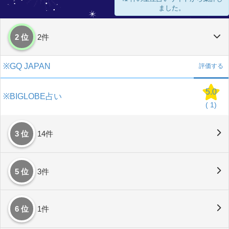
ました。
2 位
2件
※GQ JAPAN
評価する
5.0
※BIGLOBE占い
(
1)
3 位
14件
5 位
3件
6 位
1件