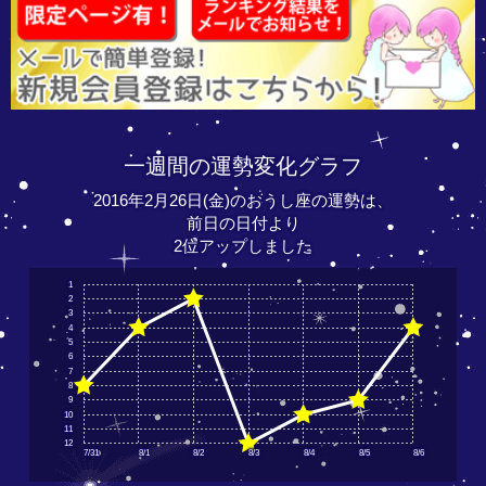
一週間の運勢変化グラフ
2016年2月26日(金)のおうし座の運勢は、
前日の日付より
2位アップしました
1
2
3
4
5
6
7
8
9
10
11
12
7/31
8/1
8/2
8/3
8/4
8/5
8/6