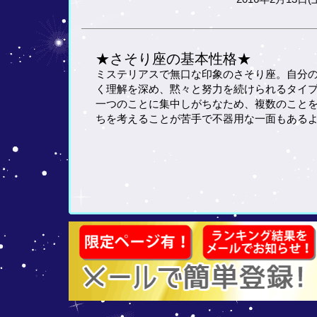
★さそり座の基本性格★
ミステリアスで無口な印象のさそり座。自分
く理解を深め、黙々と努力を続けられるタイ
一つのことに集中しがちなため、複数のこと
ちを考えることが苦手で不器用な一面もある