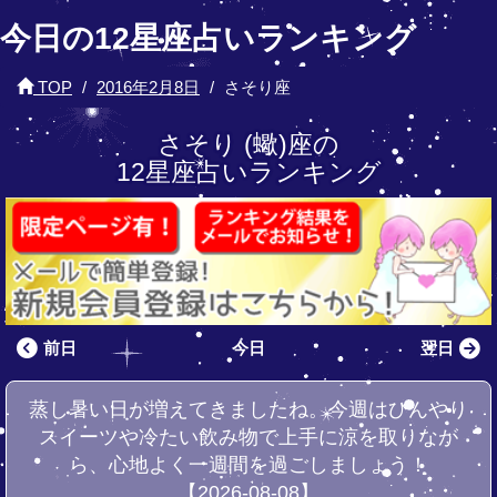
今日の12星座占いランキング
TOP
2016年2月8日
さそり座
さそり (蠍)座の
12星座占いランキング
前日
今日
翌日
蒸し暑い日が増えてきましたね。今週はひんやり
スイーツや冷たい飲み物で上手に涼を取りなが
ら、心地よく一週間を過ごしましょう！
【2026-08-08】