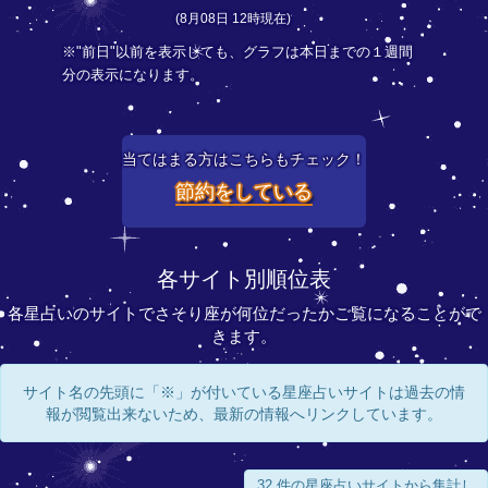
(8月08日 12時現在)
※"前日"以前を表示しても、グラフは本日までの１週間
分の表示になります。
当てはまる方はこちらもチェック！
節約をしている
各サイト別順位表
各星占いのサイトでさそり座が何位だったかご覧になることがで
きます。
サイト名の先頭に「※」が付いている星座占いサイトは過去の情
報が閲覧出来ないため、最新の情報へリンクしています。
32 件の星座占いサイトから集計し