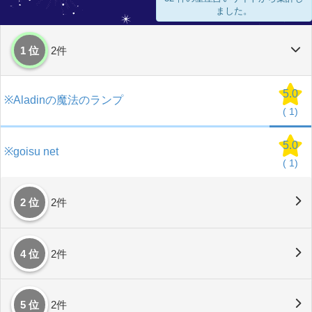
ました。
1 位
2件
5.0
※Aladinの魔法のランプ
(
1)
5.0
※goisu net
(
1)
2 位
2件
4 位
2件
5 位
2件