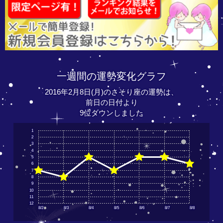
一週間の運勢変化グラフ
2016年2月8日(月)のさそり座の運勢は、
前日の日付より
9位ダウンしました
1
2
3
4
5
6
7
8
9
10
11
12
8/2
8/3
8/4
8/5
8/6
8/7
8/8