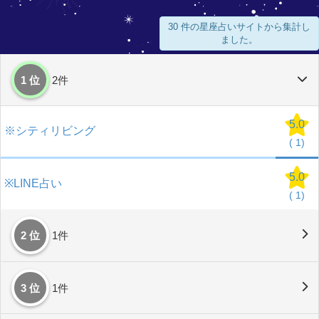
30 件の星座占いサイトから集計し
ました。
1 位
2件
5.0
※シティリビング
(
1)
5.0
※LINE占い
(
1)
2 位
1件
3 位
1件