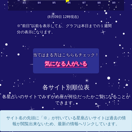
12
8/3
8/4
8/5
8/6
8/7
8/8
8/9
(8月09日 12時現在)
※"前日"以前を表示しても、グラフは本日までの１週間
分の表示になります。
当てはまる方はこちらもチェック！
気になる人がいる
各サイト別順位表
各星占いのサイトでみずがめ座が何位だったかご覧になることが
できます。
サイト名の先頭に「※」が付いている星座占いサイトは過去の情
報が閲覧出来ないため、最新の情報へリンクしています。