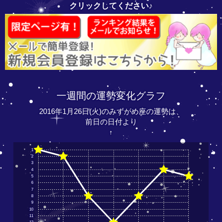
クリックしてください♪
一週間の運勢変化グラフ
2016年1月26日(火)のみずがめ座の運勢は、
前日の日付より
↑
1
2
3
4
5
6
7
8
9
10
11