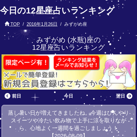
今日の12星座占いランキング
TOP
2016年1月26日
みずがめ座
みずがめ (水瓶)座の
12星座占いランキング
前日
今日
翌日
蒸し暑い日が増えてきましたね。今週はひんやり
スイーツや冷たい飲み物で上手に涼を取りなが
ら、心地よく一週間を過ごしましょう！
【2026-08-09】