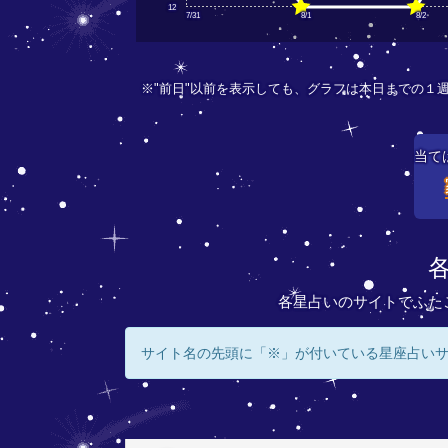
12
7/31
8/1
8/2
※"前日"以前を表示しても、グラフは本日までの１
当て
各星占いのサイトでふた
サイト名の先頭に「※」が付いている星座占い