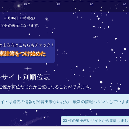
8/3
8/4
8/5
8/6
(8月06日 12時現在)
週間分の表示になります。
はまる方はこちらもチェック！
家計簿をつけ始めた
各サイト別順位表
ご座が何位だったかご覧になることができます。
サイトは過去の情報が閲覧出来ないため、最新の情報へリンクしていま
23 件の星座占いサイトから集計しまし