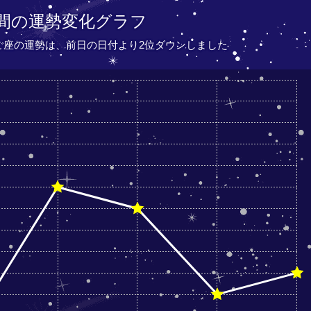
間の運勢変化グラフ
たご座の運勢は、
前日の日付より
2位ダウンしました