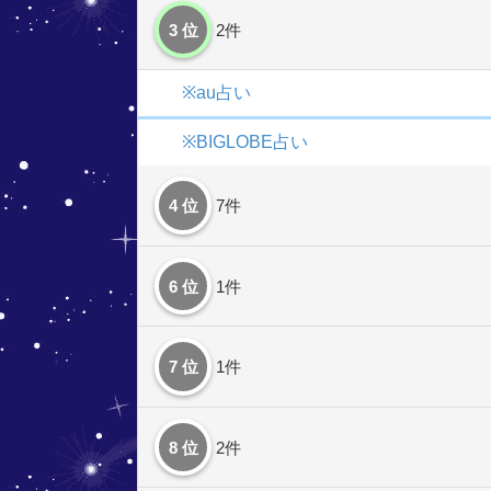
3 位
2件
※au占い
※BIGLOBE占い
4 位
7件
6 位
1件
7 位
1件
8 位
2件