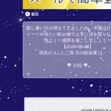
前日
蒸し暑い日が増えてきましたね。今週は
イーツや冷たい飲み物で上手に涼を取り
地よく一週間を過ごしましょう
【2026-08-06】
現在の #ふたご座 ♊の総合運 は・
💖 12位 💖
2016年1月6日(水