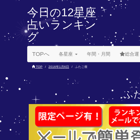
今日の12星座
占いランキン
グ
TOPへ
各星座
年間・月間
総合運
TOP
2016年1月6日
ふたご座
ふた