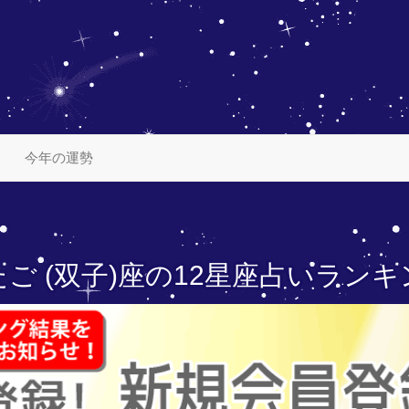
今年の運勢
ご (双子)座の
12星座占いランキ