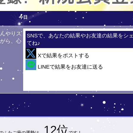
今日
ひんやりス
SNSで、あなたの結果やお友達の結果をシ
ながら、心
てね♪
！
Xで結果をポストする
・・
LINEで結果をお友達に送る
12位
)の
ふたご座の運勢は…
です！