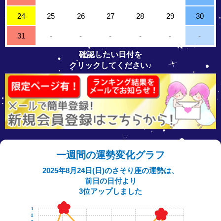
24
25
26
27
28
29
30
31
-
-
-
-
-
-
確認したい日付を
クリックしてください♪
一週間の運勢変化グラフ
2025年8月24日(日)のさそり座の運勢は、
前日の日付より
3位アップしました
1
2