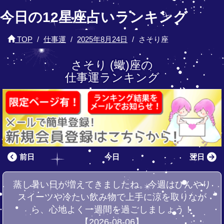
今日の12星座占いランキング
TOP
仕事運
2025年8月24日
さそり座
さそり (蠍)座の
仕事運ランキング
前日
今日
翌日
蒸し暑い日が増えてきましたね。今週はひんやり
スイーツや冷たい飲み物で上手に涼を取りなが
ら、心地よく一週間を過ごしましょう！
【2026-08-06】