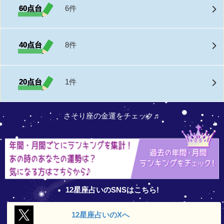
60点台
6件
40点台
8件
20点台
1件
さそり座の金運をチェック♬
12星座占いのSNSはこちら!
12星座占いの
Xへ