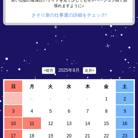
良い点数の星座占いサイトを見て少しでもモチベーション高く頑
張れますように♪
さそり座の仕事運の詳細をチェック!
2025年8月
<前月
次月>
日
月
火
水
木
金
土
-
-
-
-
-
1
2
3
4
5
6
7
8
9
10
11
12
13
14
15
16
17
18
19
20
21
22
23