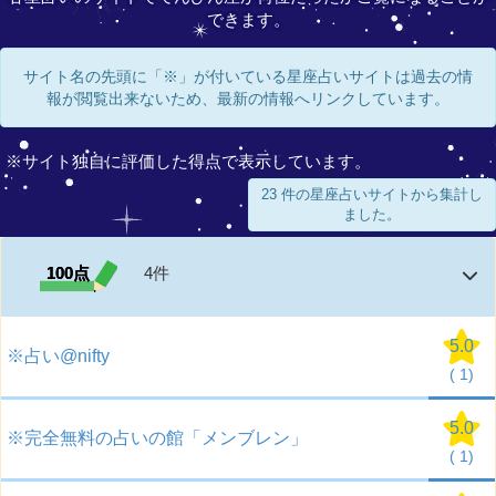
できます。
サイト名の先頭に「※」が付いている星座占いサイトは過去の情
報が閲覧出来ないため、最新の情報へリンクしています。
※サイト独自に評価した得点で表示しています。
23 件の星座占いサイトから集計し
ました。
100点
4件
5.0
※占い@nifty
(
1)
5.0
※完全無料の占いの館「メンブレン」
(
1)