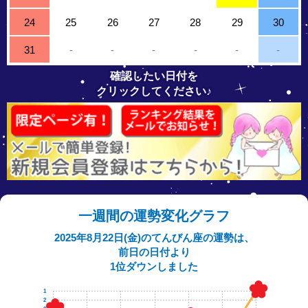
24
25
26
27
28
29
30
31
-
-
-
-
-
-
確認したい日付を
クリックしてください♪
一週間の運勢変化グラフ
2025年8月22日(金)のてんびん座の運勢は、
前日の日付より
1位ダウンしました
1
2