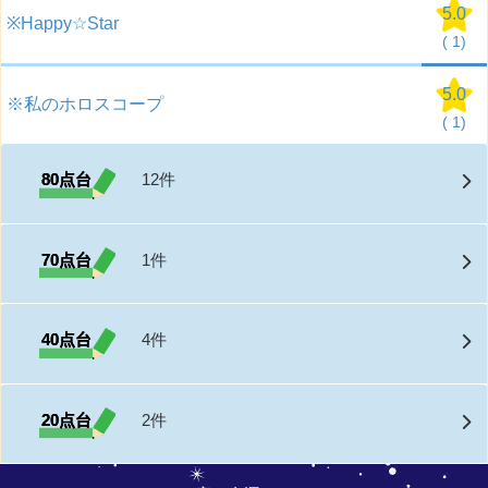
5.0
※Happy☆Star
(
1)
5.0
※私のホロスコープ
(
1)
80点台
12件
70点台
1件
40点台
4件
20点台
2件