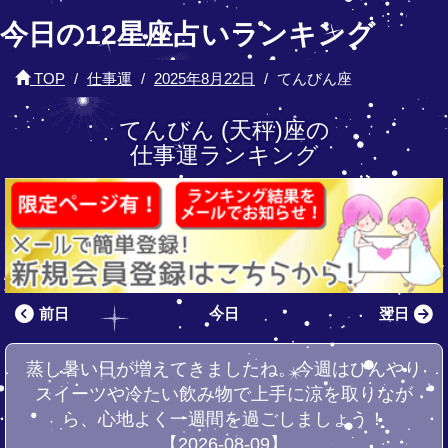
今日の12星座占いランキング
TOP
仕事運
2025年8月22日
てんびん座
てんびん (天秤)座の
仕事運ランキング
前日
今日
翌日
蒸し暑い日が増えてきましたね。今週はひんやり
スイーツや冷たい飲み物で上手に涼を取りなが
ら、心地よく一週間を過ごしましょう！
【2026-08-09】