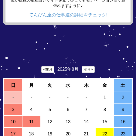
良い点数の星座占いサイトを見て少しでもモチベーション高く頑
張れますように♪
てんびん座の仕事運の詳細をチェック!
2025年8月
<前月
次月>
日
月
火
水
木
金
土
-
-
-
-
-
1
2
3
4
5
6
7
8
9
10
11
12
13
14
15
16
17
18
19
20
21
22
23