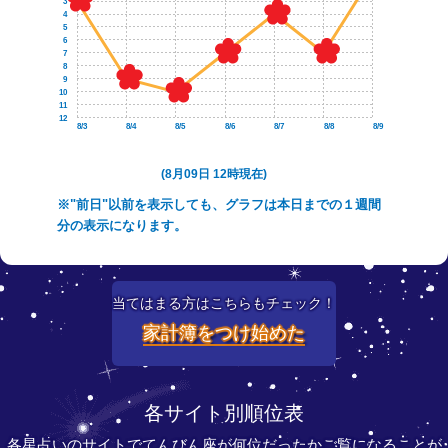
3
4
5
6
7
8
9
10
11
12
8/3
8/4
8/5
8/6
8/7
8/8
8/9
(8月09日 12時現在)
※"前日"以前を表示しても、グラフは本日までの１週間
分の表示になります。
当てはまる方はこちらもチェック！
家計簿をつけ始めた
各サイト別順位表
各星占いのサイトでてんびん座が何位だったかご覧になることが