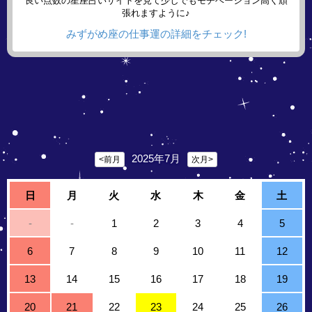
良い点数の星座占いサイトを見て少しでもモチベーション高く頑
張れますように♪
みずがめ座の仕事運の詳細をチェック!
2025年7月
<前月
次月>
日
月
火
水
木
金
土
-
-
1
2
3
4
5
6
7
8
9
10
11
12
13
14
15
16
17
18
19
20
21
22
23
24
25
26