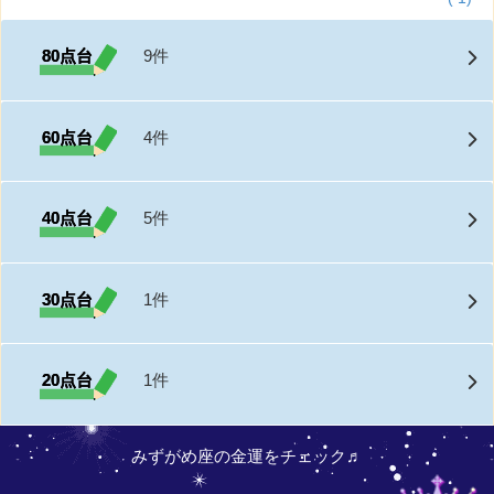
80点台
9件
60点台
4件
40点台
5件
30点台
1件
20点台
1件
みずがめ座の金運をチェック♬