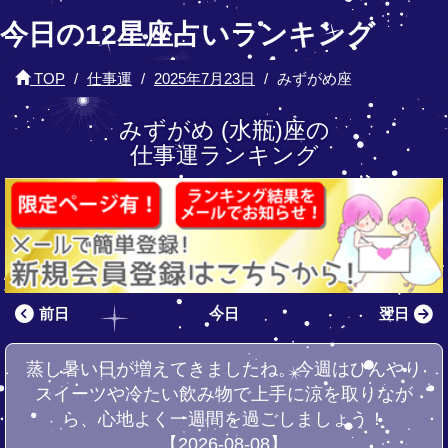
今日の12星座占いランキング
TOP
仕事運
2025年7月23日
みずがめ座
みずがめ (水瓶)座の
仕事運ランキング
前日
今日
翌日
蒸し暑い日が増えてきましたね。今週はひんやり
スイーツや冷たい飲み物で上手に涼を取りなが
ら、心地よく一週間を過ごしましょう！
【2026-08-08】