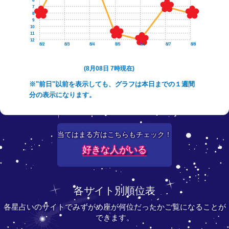
6
7
8
9
10
11
12
8/2
8/3
8/4
8/5
8/6
8/7
8/8
(8月08日 7時現在)
※"前日"以前を表示しても、グラフは本日までの１週間
分の表示になります。
当てはまる方はこちらもチェック！
好きな人がいる
各サイト別順位表
各星占いのサイトでみずがめ座が何位だったかご覧になることが
できます。