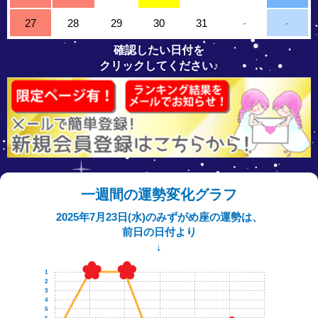
27
28
29
30
31
-
-
確認したい日付を
クリックしてください♪
一週間の運勢変化グラフ
2025年7月23日(水)のみずがめ座の運勢は、
前日の日付より
↓
1
2
3
4
5