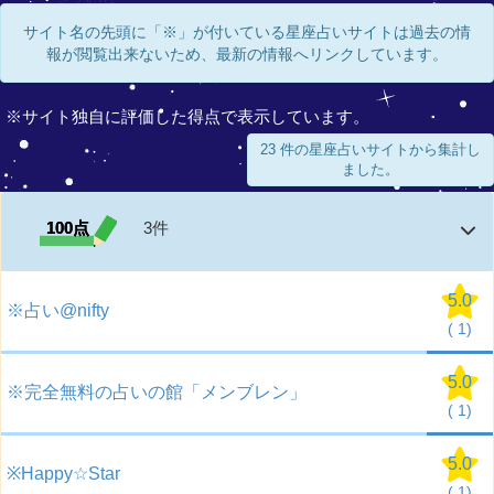
サイト名の先頭に「※」が付いている星座占いサイトは過去の情
報が閲覧出来ないため、最新の情報へリンクしています。
※サイト独自に評価した得点で表示しています。
23 件の星座占いサイトから集計し
ました。
100点
3件
5.0
※占い@nifty
(
1)
5.0
※完全無料の占いの館「メンブレン」
(
1)
5.0
※Happy☆Star
(
1)