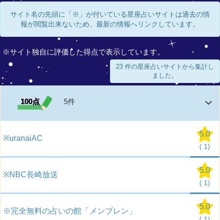
サイト名の先頭に「※」が付いている星座占いサイトは過去の情
報が閲覧出来ないため、最新の情報へリンクしています。
※サイト独自に評価した得点で表示しています。
23 件の星座占いサイトから集計し
ました。
100点
5件
5.0
※uranaiAC
(
1)
5.0
※NBC長崎放送
(
1)
5.0
※完全無料の占いの館「メンブレン」
(
1)