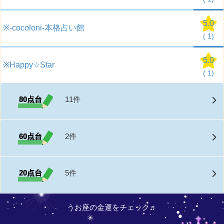
5.0
※-cocoloni-本格占い館
(
1)
5.0
※Happy☆Star
(
1)
80点台
11件
60点台
2件
20点台
5件
うお座の金運をチェック♬