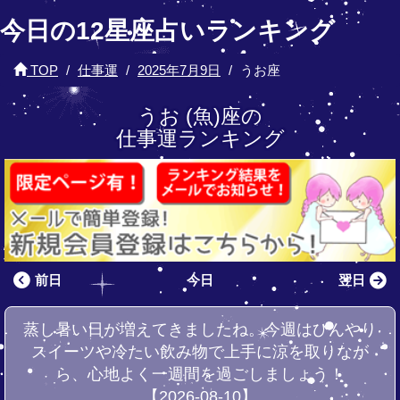
今日の12星座占いランキング
TOP
仕事運
2025年7月9日
うお座
うお (魚)座の
仕事運ランキング
前日
今日
翌日
蒸し暑い日が増えてきましたね。今週はひんやり
スイーツや冷たい飲み物で上手に涼を取りなが
ら、心地よく一週間を過ごしましょう！
【2026-08-10】