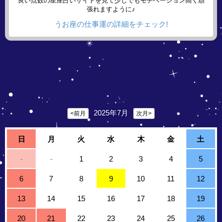
良い点数の星座占いサイトを見て少しでもモチベーション高く頑
張れますように♪
うお座の仕事運の詳細をチェック!
2025年7月
<前月
次月>
日
月
火
水
木
金
土
-
-
1
2
3
4
5
6
7
8
9
10
11
12
13
14
15
16
17
18
19
20
21
22
23
24
25
26