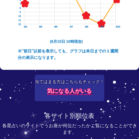
6
7
8
9
10
11
12
8/4
8/5
8/6
8/7
8/8
8/9
8/10
(8月10日 10時現在)
※"前日"以前を表示しても、グラフは本日までの１週間
分の表示になります。
当てはまる方はこちらもチェック！
気になる人がいる
各サイト別順位表
各星占いのサイトでうお座が何位だったかご覧になることができ
ます。