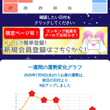
27
28
29
30
31
-
-
確認したい日付を
クリックしてください♪
一週間の運勢変化グラフ
2025年7月9日(水)のうお座の運勢は、
前日の日付より
9位アップしました
1
2
3
4
5