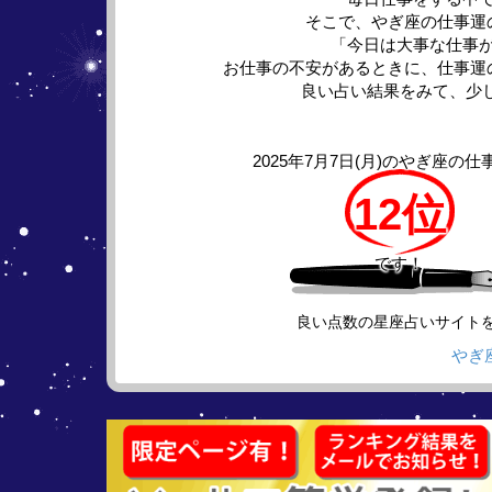
そこで、やぎ座の仕事運
「今日は大事な仕事
お仕事の不安があるときに、仕事運
良い占い結果をみて、少
2025年7月7日(月)の
やぎ座の仕
12位
です！
良い点数の星座占いサイト
やぎ