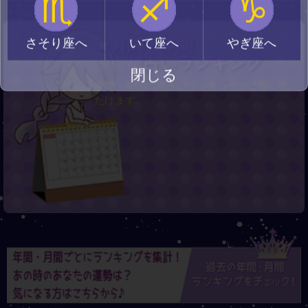
♏
♐
♑
★月間・年間
さそり座へ
いて座へ
やぎ座へ
星占いランキング
閉じる
月間・年間の星占いランキングがご覧いた
だけます。