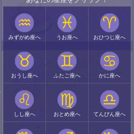
♒
♓
♈
みずがめ座へ
うお座へ
おひつじ座へ
♉
♊
♋
★金運星占い
金運の星占い結果はこちら。星座の個別ペ
おうし座へ
ふたご座へ
かに座へ
ージではグラフや結果別のサイトリストも
ご覧いただけます。
♌
♍
♎
しし座へ
おとめ座へ
てんびん座へ