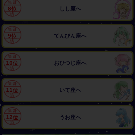
8
しし座へ
9
てんびん座へ
10
おひつじ座へ
11
いて座へ
12
うお座へ