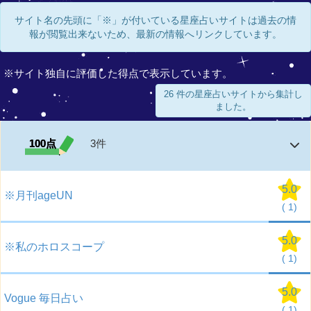
サイト名の先頭に「※」が付いている星座占いサイトは過去の情
報が閲覧出来ないため、最新の情報へリンクしています。
※サイト独自に評価した得点で表示しています。
26 件の星座占いサイトから集計し
ました。
100点
3件
5.0
※月刊ageUN
(
1)
5.0
※私のホロスコープ
(
1)
5.0
Vogue 毎日占い
(
1)