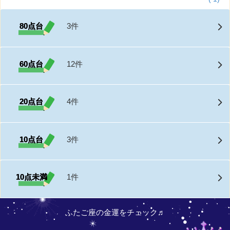
80点台
3件
60点台
12件
20点台
4件
10点台
3件
10点未満
1件
ふたご座の金運をチェック♬