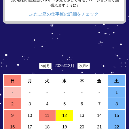
良い点数の星座占いサイトを見て少しでもモチベーション高く頑
張れますように♪
ふたご座の仕事運の詳細をチェック!
2025年2月
<前月
次月>
日
月
火
水
木
金
土
-
-
-
-
-
-
1
2
3
4
5
6
7
8
9
10
11
12
13
14
15
16
17
18
19
20
21
22