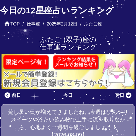
今日の12星座占いランキング
TOP
仕事運
2025年2月12日
ふたご座
ふたご (双子)座の
仕事運ランキング
前日
今日
翌日
蒸し暑い日が増えてきましたね。今週はひんやり
スイーツや冷たい飲み物で上手に涼を取りなが
ら、心地よく一週間を過ごしましょう！
【2026-08-09】