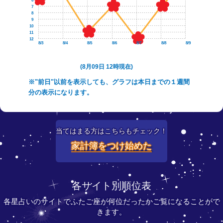
6
7
8
9
10
11
12
8/3
8/4
8/5
8/6
8/7
8/8
8/9
(8月09日 12時現在)
※"前日"以前を表示しても、グラフは本日までの１週間
分の表示になります。
当てはまる方はこちらもチェック！
家計簿をつけ始めた
各サイト別順位表
各星占いのサイトでふたご座が何位だったかご覧になることがで
きます。