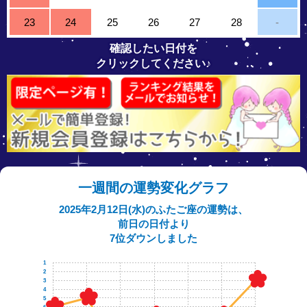
23
24
25
26
27
28
-
確認したい日付を
クリックしてください♪
一週間の運勢変化グラフ
2025年2月12日(水)のふたご座の運勢は、
前日の日付より
7位ダウンしました
1
2
3
4
5