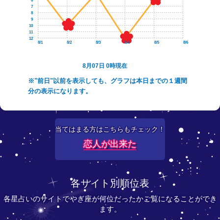
6
7
8
9
10
11
12
8/1
8/2
8/3
8/4
8/5
8/6
8月07日 0時現在
※"前日"以前を表示しても、グラフは本日までの１週間
分の表示になります。
当てはまる方はこちらもチェック！
恋人が出来た
各サイト別順位表
各星占いのサイトでやぎ座が何位だったかご覧になることができ
ます。