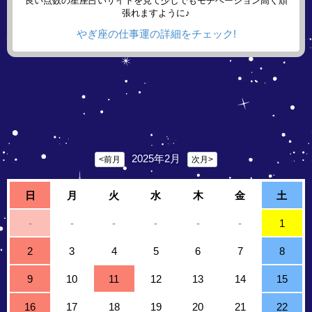
良い点数の星座占いサイトを見て少しでもモチベーション高く頑
張れますように♪
やぎ座の仕事運の詳細をチェック!
2025年2月
<前月
次月>
日
月
火
水
木
金
土
-
-
-
-
-
-
1
2
3
4
5
6
7
8
9
10
11
12
13
14
15
16
17
18
19
20
21
22