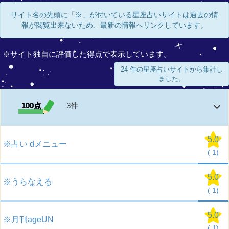
サイト名の先頭に「※」が付いている星座占いサイトは過去の情
報が閲覧出来ないため、最新の情報へリンクしています。
※サイト独自に評価した得点で表示しています。
24 件の星座占いサイトから集計し
ました。
100点
3件
5.0
※占い dメニュー
(
1)
5.0
※うらなえる
(
1)
5.0
※月刊ageUN
(
1)