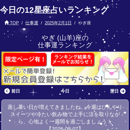
今日の12星座占いランキング
TOP
仕事運
2025年2月1日
やぎ座
やぎ (山羊)座の
仕事運ランキング
前日
今日
翌日
蒸し暑い日が増えてきましたね。今週はひんやり
スイーツや冷たい飲み物で上手に涼を取りなが
ら、心地よく一週間を過ごしましょう！
【2026-08-07】