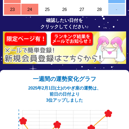
23
24
25
26
27
28
-
確認したい日付を
クリックしてください♪
一週間の運勢変化グラフ
2025年2月1日(土)のやぎ座の運勢は、
前日の日付より
3位アップしました
1
2
3
4
5