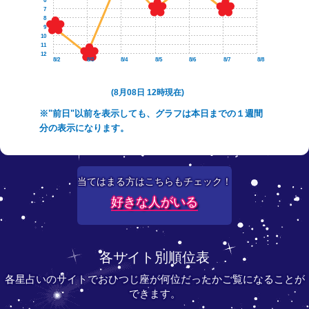
6
7
8
9
10
11
12
8/2
8/3
8/4
8/5
8/6
8/7
8/8
(8月08日 12時現在)
※"前日"以前を表示しても、グラフは本日までの１週間
分の表示になります。
当てはまる方はこちらもチェック！
好きな人がいる
各サイト別順位表
各星占いのサイトでおひつじ座が何位だったかご覧になることが
できます。