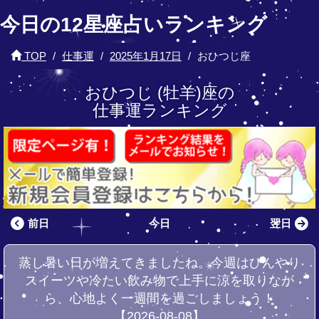
今日の12星座占いランキング
TOP
仕事運
2025年1月17日
おひつじ座
おひつじ (牡羊)座の
仕事運ランキング
前日
今日
翌日
蒸し暑い日が増えてきましたね。今週はひんやり
スイーツや冷たい飲み物で上手に涼を取りなが
ら、心地よく一週間を過ごしましょう！
【2026-08-08】