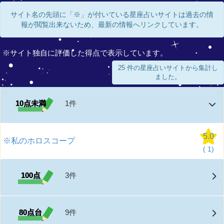
サイト名の先頭に「※」が付いている星座占いサイトは過去の情
報が閲覧出来ないため、最新の情報へリンクしています。
※サイト独自に評価した得点で表示しています。
25 件の星座占いサイトから集計し
ました。
10点未満
1件
5.0
※私のホロスコープ
(
1)
100点
3件
80点台
9件