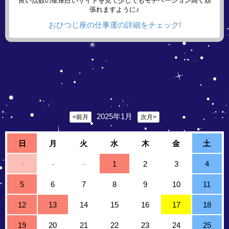
良い点数の星座占いサイトを見て少しでもモチベーション高く頑
張れますように♪
おひつじ座の仕事運の詳細をチェック!
2025年1月
<前月
次月>
日
月
火
水
木
金
土
-
-
-
1
2
3
4
5
6
7
8
9
10
11
12
13
14
15
16
17
18
19
20
21
22
23
24
25