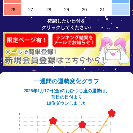
26
27
28
29
30
31
-
確認したい日付を
クリックしてください♪
一週間の運勢変化グラフ
2025年1月17日(金)のおひつじ座の運勢は、
前日の日付より
10位ダウンしました
1
2
3
4
5