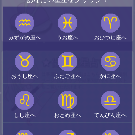
♒
♓
♈
みずがめ座へ
うお座へ
おひつじ座へ
♉
♊
♋
★仕事運星占い
仕事運の星占い結果はこちら。星座の個別
おうし座へ
ふたご座へ
かに座へ
ページではグラフや結果別のサイトリスト
もご覧いただけます。
♌
♍
♎
しし座へ
おとめ座へ
てんびん座へ