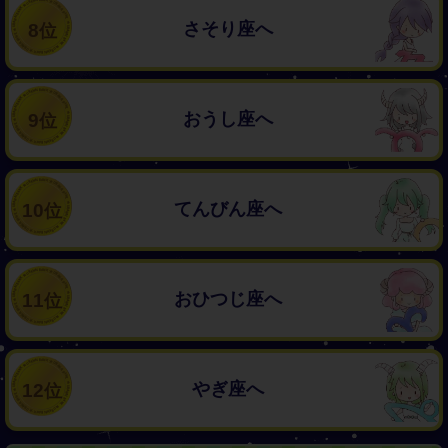
さそり座へ
8
おうし座へ
9
てんびん座へ
10
おひつじ座へ
11
やぎ座へ
12