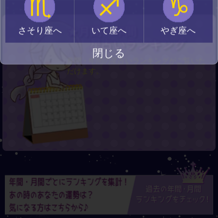
♏
♐
♑
★月間・年間
さそり座へ
いて座へ
やぎ座へ
星占いランキング
閉じる
月間・年間の星占いランキングがご覧いた
だけます。