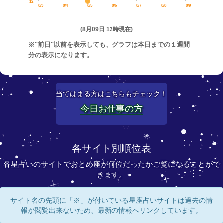
12
8/3
8/4
8/5
8/6
8/7
8/8
8/9
(8月09日 12時現在)
※"前日"以前を表示しても、グラフは本日までの１週間
分の表示になります。
当てはまる方はこちらもチェック！
今日お仕事の方
各サイト別順位表
各星占いのサイトでおとめ座が何位だったかご覧になることがで
きます。
サイト名の先頭に「※」が付いている星座占いサイトは過去の情
報が閲覧出来ないため、最新の情報へリンクしています。