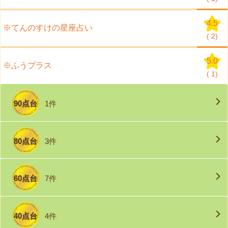
4.5
※てんのすけの星座占い
(
2)
5.0
※ふうプラス
(
1)
90点台
1件
80点台
3件
60点台
7件
40点台
4件