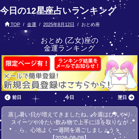
今日の12星座占いランキング
TOP
金運
2025年8月12日
おとめ座
おとめ (乙女)座の
金運ランキング
前日
今日
翌日
蒸し暑い日が増えてきましたね。今週はひんやり
スイーツや冷たい飲み物で上手に涼を取りなが
ら、心地よく一週間を過ごしましょう！
【2026-08-09】