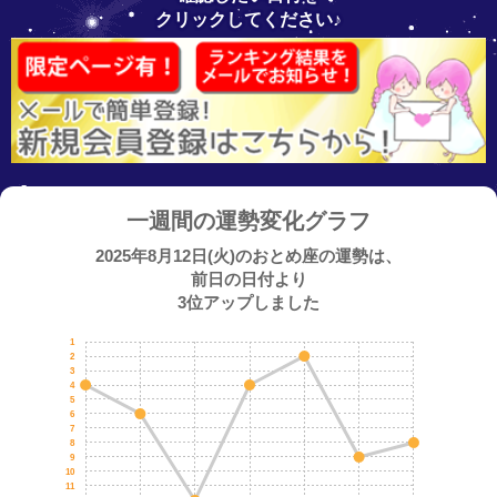
クリックしてください♪
一週間の運勢変化グラフ
2025年8月12日(火)のおとめ座の運勢は、
前日の日付より
3位アップしました
1
2
3
4
5
6
7
8
9
10
11