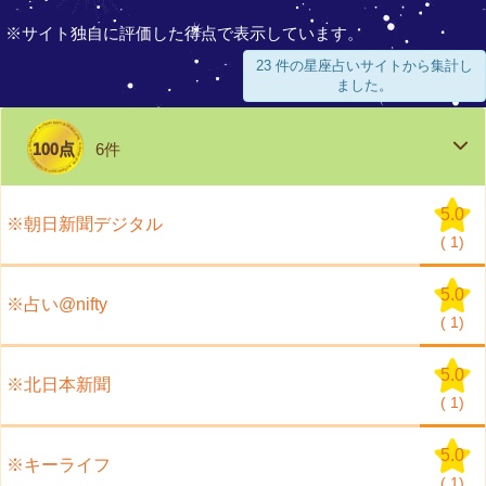
※サイト独自に評価した得点で表示しています。
23 件の星座占いサイトから集計し
ました。
100点
6件
5.0
※朝日新聞デジタル
(
1)
5.0
※占い@nifty
(
1)
5.0
※北日本新聞
(
1)
5.0
※キーライフ
(
1)