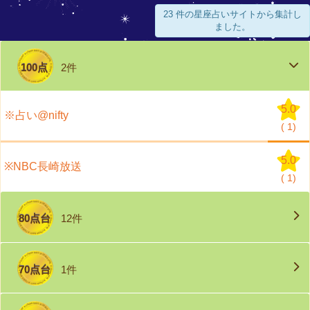
23 件の星座占いサイトから集計し
ました。
100点
2件
5.0
※占い@nifty
(
1)
5.0
※NBC長崎放送
(
1)
80点台
12件
70点台
1件