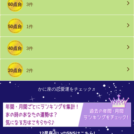
60点台
3件
50点台
1件
40点台
3件
20点台
2件
かに座の恋愛運をチェック♬
12星座占いのSNSはこちら!