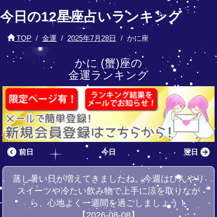
今日の12星座占いランキング
TOP
金運
2025年7月28日
かに座
かに (蟹)座の
金運ランキング
前日
今日
翌日
蒸し暑い日が増えてきましたね。今週はひんやり
スイーツや冷たい飲み物で上手に涼を取りなが
ら、心地よく一週間を過ごしましょう！
【2026-08-08】