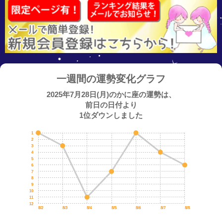
一週間の運勢変化グラフ
2025年7月28日(月)のかに座の運勢は、
前日の日付より
1位ダウンしました
1
2
3
4
5
6
7
8
9
10
11
12
8/2
8/3
8/4
8/5
8/6
8/7
8/8