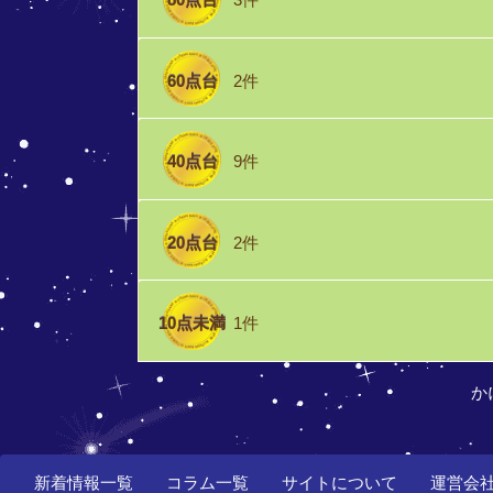
60点台
2件
40点台
9件
20点台
2件
10点未満
1件
か
新着情報一覧
コラム一覧
サイトについて
運営会