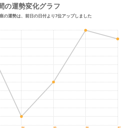
間の運勢変化グラフ
かに座の運勢は、
前日の日付より
7位アップしました
8/4
8/5
8/6
8/7