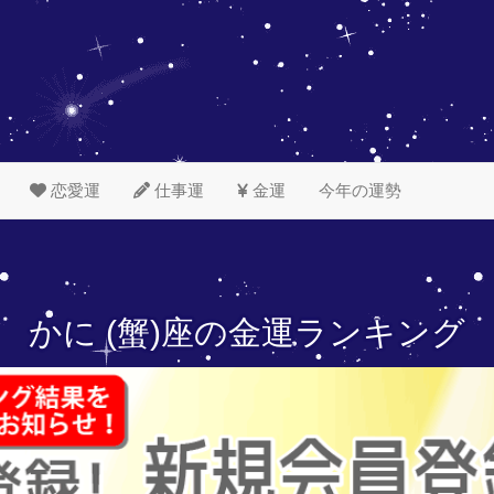
恋愛運
仕事運
金運
今年の運勢
かに (蟹)座の
金運ランキング