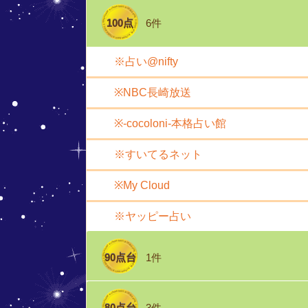
100点
6件
※占い@nifty
※NBC長崎放送
※-cocoloni-本格占い館
※すいてるネット
※My Cloud
※ヤッピー占い
90点台
1件
80点台
3件