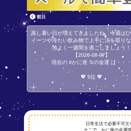
前日
蒸し暑い日が増えてきましたね。今週は
イーツや冷たい飲み物で上手に涼を取り
地よく一週間を過ごしましょう
【2026-08-07】
現在の #かに座 ♋の金運 は・・
💖 5位 💖
日常生活で必要不可欠
そこで、かに座の金運