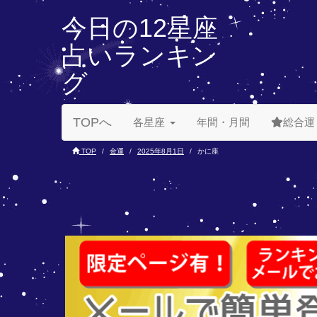
今日の12星座
占いランキン
グ
TOPへ
各星座
年間・月間
総合運
TOP
金運
2025年8月1日
かに座