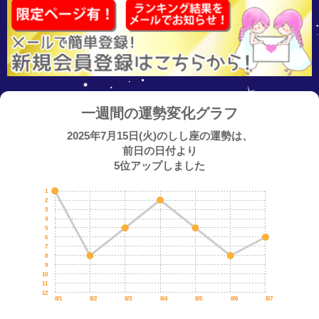
一週間の運勢変化グラフ
2025年7月15日(火)のしし座の運勢は、
前日の日付より
5位アップしました
1
2
3
4
5
6
7
8
9
10
11
12
8/1
8/2
8/3
8/4
8/5
8/6
8/7