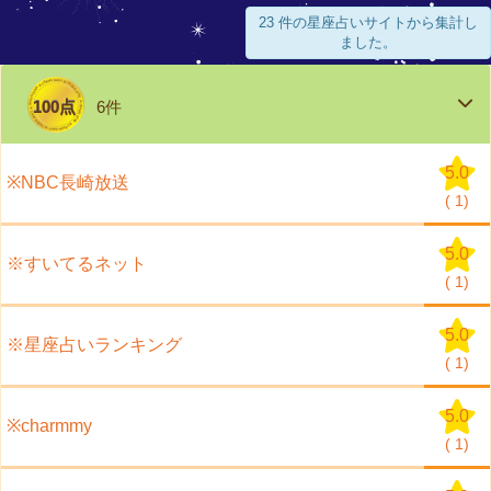
23 件の星座占いサイトから集計し
ました。
100点
6件
5.0
※NBC長崎放送
(
1)
5.0
※すいてるネット
(
1)
5.0
※星座占いランキング
(
1)
5.0
※charmmy
(
1)