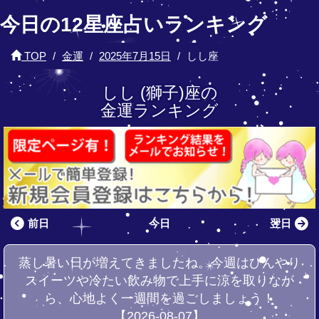
今日の12星座占いランキング
TOP
金運
2025年7月15日
しし座
しし (獅子)座の
金運ランキング
前日
今日
翌日
蒸し暑い日が増えてきましたね。今週はひんやり
スイーツや冷たい飲み物で上手に涼を取りなが
ら、心地よく一週間を過ごしましょう！
【2026-08-07】