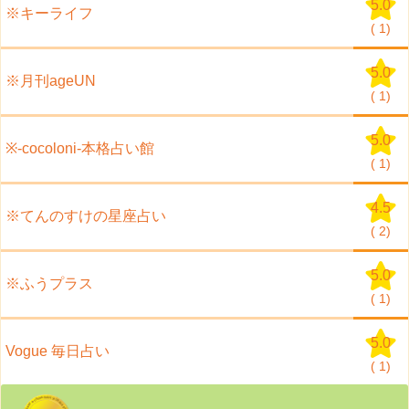
5.0
※キーライフ
(
1)
5.0
※月刊ageUN
(
1)
5.0
※-cocoloni-本格占い館
(
1)
4.5
※てんのすけの星座占い
(
2)
5.0
※ふうプラス
(
1)
5.0
Vogue 毎日占い
(
1)