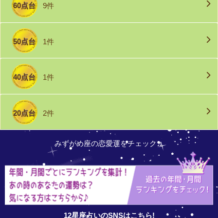
60点台
9件
50点台
1件
40点台
1件
20点台
2件
みずがめ座の恋愛運をチェック♬
12星座占いのSNSはこちら!