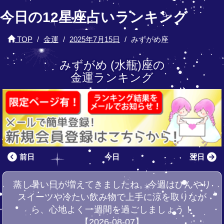
今日の12星座占いランキング
TOP
金運
2025年7月15日
みずがめ座
みずがめ (水瓶)座の
金運ランキング
前日
今日
翌日
蒸し暑い日が増えてきましたね。今週はひんやり
スイーツや冷たい飲み物で上手に涼を取りなが
ら、心地よく一週間を過ごしましょう！
【2026-08-07】