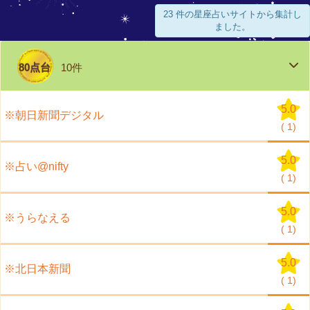
23 件の星座占いサイトから集計し
ました。
80点台
10件
5.0
※朝日新聞デジタル
(
1)
5.0
※占い@nifty
(
1)
5.0
※うらなえる
(
1)
5.0
※北日本新聞
(
1)