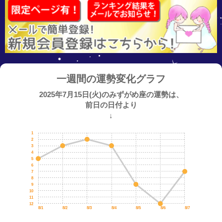
一週間の運勢変化グラフ
2025年7月15日(火)のみずがめ座の運勢は、
前日の日付より
↓
1
2
3
4
5
6
7
8
9
10
11
12
8/1
8/2
8/3
8/4
8/5
8/6
8/7