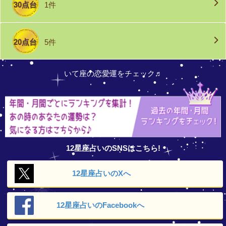
30点台
1件
20点台
5件
いて座の恋愛運をチェック♬
12星座占いのSNSはこちら!
12星座占いの
Xへ
12星座占いの
Facebookへ