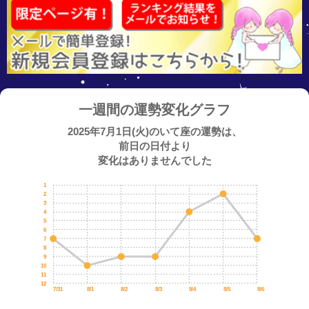
一週間の運勢変化グラフ
2025年7月1日(火)のいて座の運勢は、
前日の日付より
変化はありませんでした
1
2
3
4
5
6
7
8
9
10
11
12
7/31
8/1
8/2
8/3
8/4
8/5
8/6