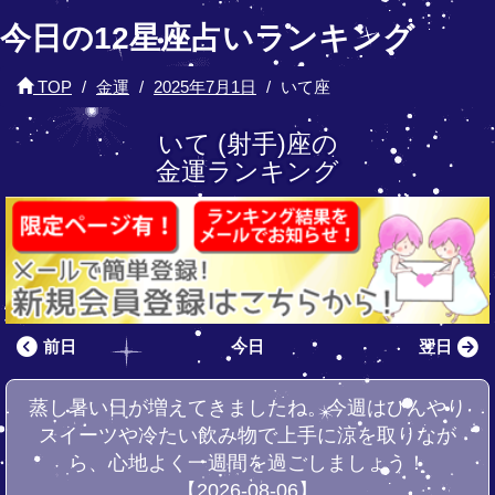
今日の12星座占いランキング
TOP
金運
2025年7月1日
いて座
いて (射手)座の
金運ランキング
前日
今日
翌日
蒸し暑い日が増えてきましたね。今週はひんやり
スイーツや冷たい飲み物で上手に涼を取りなが
ら、心地よく一週間を過ごしましょう！
【2026-08-06】