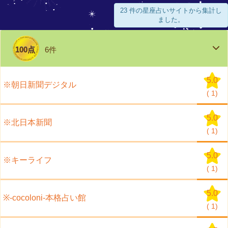
23 件の星座占いサイトから集計し
ました。
100点
6件
5.0
※朝日新聞デジタル
(
1)
5.0
※北日本新聞
(
1)
5.0
※キーライフ
(
1)
5.0
※-cocoloni-本格占い館
(
1)