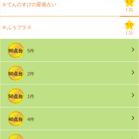
4.5
※てんのすけの星座占い
(
2)
5.0
※ふうプラス
(
1)
80点台
5件
60点台
2件
50点台
1件
40点台
4件