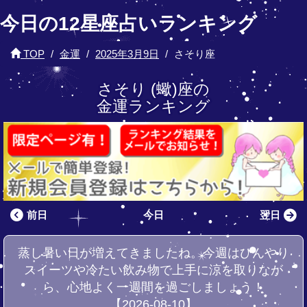
今日の12星座占いランキング
TOP
金運
2025年3月9日
さそり座
さそり (蠍)座の
金運ランキング
前日
今日
翌日
蒸し暑い日が増えてきましたね。今週はひんやり
スイーツや冷たい飲み物で上手に涼を取りなが
ら、心地よく一週間を過ごしましょう！
【2026-08-10】