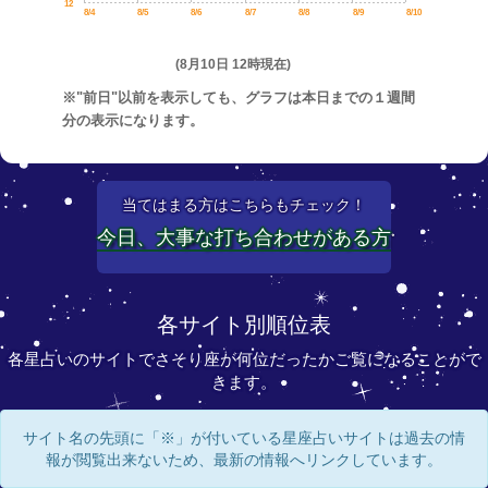
12
8/4
8/5
8/6
8/7
8/8
8/9
8/10
(8月10日 12時現在)
※"前日"以前を表示しても、グラフは本日までの１週間
分の表示になります。
当てはまる方はこちらもチェック！
今日、大事な打ち合わせがある方
各サイト別順位表
各星占いのサイトでさそり座が何位だったかご覧になることがで
きます。
サイト名の先頭に「※」が付いている星座占いサイトは過去の情
報が閲覧出来ないため、最新の情報へリンクしています。