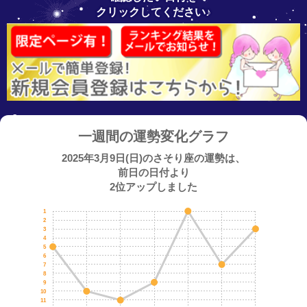
クリックしてください♪
一週間の運勢変化グラフ
2025年3月9日(日)のさそり座の運勢は、
前日の日付より
2位アップしました
1
2
3
4
5
6
7
8
9
10
11