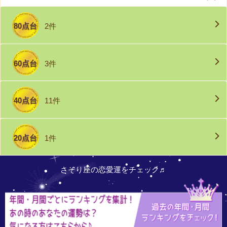
80点台
2件
60点台
3件
40点台
11件
20点台
1件
さそり座の恋愛運をチェック♬