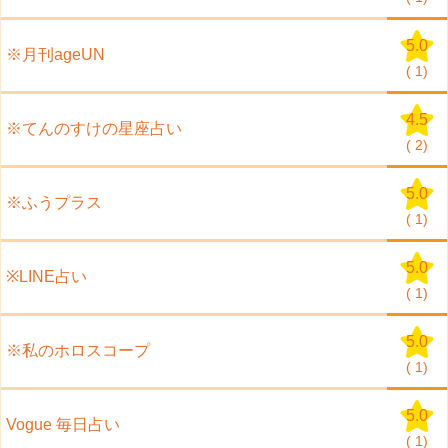
5.0
※月刊ageUN
(
1)
4.5
※てんのすけの星座占い
(
2)
5.0
※ふうプラス
(
1)
5.0
※LINE占い
(
1)
5.0
※私のホロスコープ
(
1)
5.0
Vogue 毎日占い
(
1)