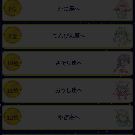
かに座へ
8
てんびん座へ
9
さそり座へ
10
おうし座へ
11
やぎ座へ
12