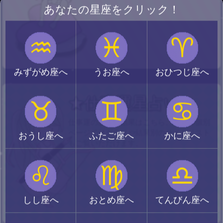
あなたの星座をクリック！
♒
♓
♈
みずがめ座へ
うお座へ
おひつじ座へ
★仕事運星占い
♉
♊
♋
仕事運の星占い結果はこちら。星座の個別
ページではグラフや結果別のサイトリスト
おうし座へ
ふたご座へ
かに座へ
もご覧いただけます。
♌
♍
♎
しし座へ
おとめ座へ
てんびん座へ