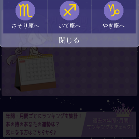
♏
♐
♑
★月間・年間
さそり座へ
いて座へ
やぎ座へ
星占いランキング
月間・年間の星占いランキングがご覧いた
閉じる
だけます。