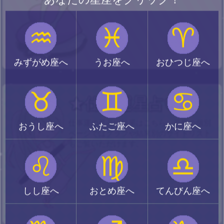
♒
♓
♈
みずがめ座へ
うお座へ
おひつじ座へ
♉
♊
♋
★仕事運星占い
仕事運の星占い結果はこちら。星座の個別
おうし座へ
ふたご座へ
かに座へ
ページではグラフや結果別のサイトリスト
もご覧いただけます。
♌
♍
♎
しし座へ
おとめ座へ
てんびん座へ