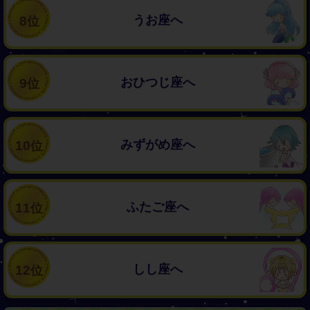
うお座へ
8
おひつじ座へ
9
みずがめ座へ
10
ふたご座へ
11
しし座へ
12