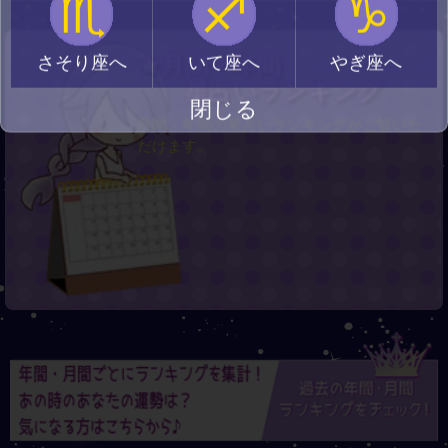
♏
♐
♑
★月間・年間
さそり座へ
いて座へ
やぎ座へ
星占いランキング
閉じる
月間・年間の星占いランキングがご覧いた
だけます。