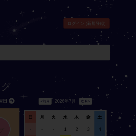
ログイン (新規登録)
ング
2026年7月
翌日
<前月
次月>
日
月
火
水
木
金
土
-
-
-
1
2
3
4