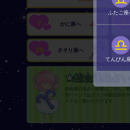
ふたご座
7
8
かに座へ
♎
10
10
さそり座へ
てんびん
★総合運星占
総合運の星占い結果はこちら。
別ページではグラフや順位別の
ストもご覧いただけます。