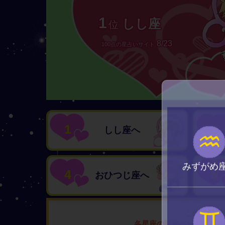
1
しし座
位
8/23
100点の星占いサイト
1
2
しし座へ
♒
みずがめ
4
5
おひつじ座へ
♊
この恋愛運
各星座の詳細ページから恋