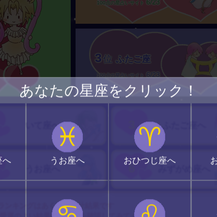
6/23
100点の星占いサイト
3
位
ふたご座
6/23
100点の星占いサイト
あなたの星座をクリック！
3
いて座へ
ふたご座へ
♓
♈
座へ
うお座へ
おひつじ座へ
6
うお座へ
みずがめ座へ
♋
♌
ランキングはあくまで集計結果です
愛運のよい結果のサイトを確認してみてください♪