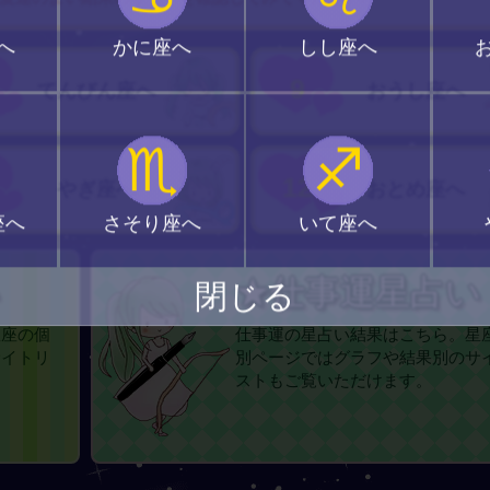
へ
かに座へ
しし座へ
9
てんびん座へ
おうし座へ
♏
♐
12
やぎ座へ
おとめ座へ
座へ
さそり座へ
いて座へ
い
★仕事運星占い
閉じる
星座の個
仕事運の星占い結果はこちら。星
サイトリ
別ページではグラフや結果別のサ
ストもご覧いただけます。