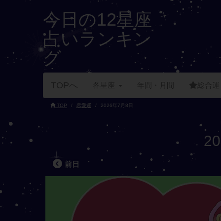
今日の12星座
占いランキン
グ
TOPへ
各星座
年間・月間
総合運
TOP
恋愛運
2026年7月8日
2
前日