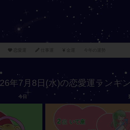
恋愛運
仕事運
金運
今年の運勢
026年7月8日(水)の恋愛運ランキ
今日
2
位
いて座