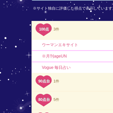
※サイト独自に評価した得点で表示しています
100点
3件
ウーマンエキサイト
※月刊ageUN
Vogue 毎日占い
90点台
1件
80点台
5件