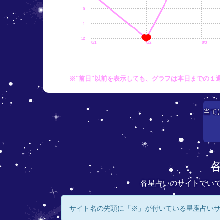
10
11
12
8/1
8/2
8/3
※"前日"以前を表示しても、グラフは本日までの１
当て
各星占いのサイトでい
サイト名の先頭に「※」が付いている星座占い