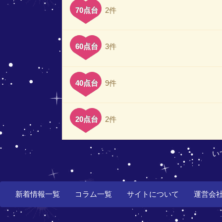
70点台
2件
60点台
3件
40点台
9件
20点台
2件
い
新着情報一覧
コラム一覧
サイトについて
運営会