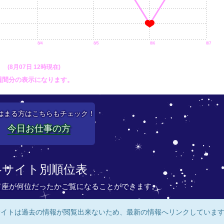
8/4
8/5
8/6
8/7
(8月07日 12時現在)
週間分の表示になります。
はまる方はこちらもチェック！
今日お仕事の方
各サイト別順位表
て座が何位だったかご覧になることができます。
サイトは過去の情報が閲覧出来ないため、最新の情報へリンクしていま