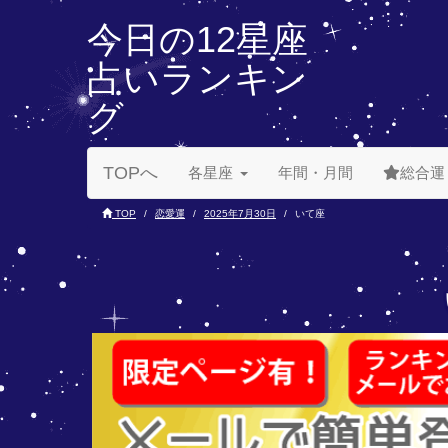
今日の12星座
占いランキン
グ
TOPへ
各星座
年間・月間
総合運
TOP
恋愛運
2025年7月30日
いて座