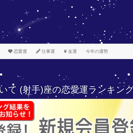
恋愛運
仕事運
金運
今年の運勢
いて (射手)座の
恋愛運ランキン