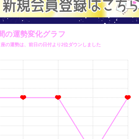
間の運勢変化グラフ
いて座の運勢は、
前日の日付より
2位ダウンしました