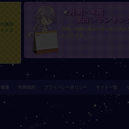
★月間・年間
星占いランキン
座の個別
月間・年間の星占いランキングが
イトリス
ただけます。
社概要
利用規約
プライバシーポリシー
サイト一覧