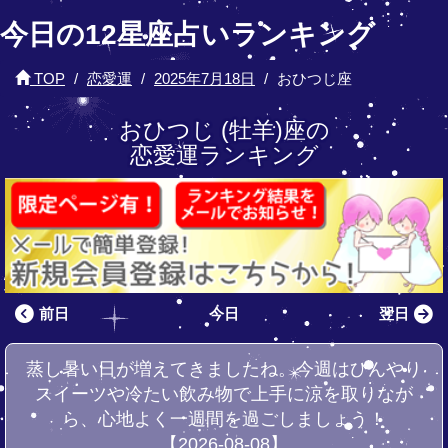
今日の12星座占いランキング
TOP
恋愛運
2025年7月18日
おひつじ座
おひつじ (牡羊)座の
恋愛運ランキング
前日
今日
翌日
蒸し暑い日が増えてきましたね。今週はひんやり
スイーツや冷たい飲み物で上手に涼を取りなが
ら、心地よく一週間を過ごしましょう！
【2026-08-08】