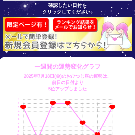
確認したい日付を
クリックしてください♪
一週間の運勢変化グラフ
2025年7月18日(金)のおひつじ座の運勢は、
前日の日付より
5位アップしました
1
2
3
4
5
6
7
8
9
10