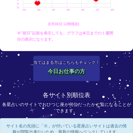
11
12
8/2
8/3
8/4
8/5
8/6
8/7
8/8
(8月08日 12時現在)
※"前日"以前を表示しても、グラフは本日までの１週間
分の表示になります。
当てはまる方はこちらもチェック！
今日お仕事の方
各サイト別順位表
各星占いのサイトでおひつじ座が何位だったかご覧になることが
できます。
サイト名の先頭に「※」が付いている星座占いサイトは過去の情
報が閲覧出来ないため、最新の情報へリンクしています。