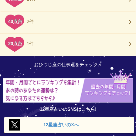
40点台
2件
20点台
1件
おひつじ座の仕事運をチェック♬
12星座占いのSNSはこちら!
12星座占いの
Xへ