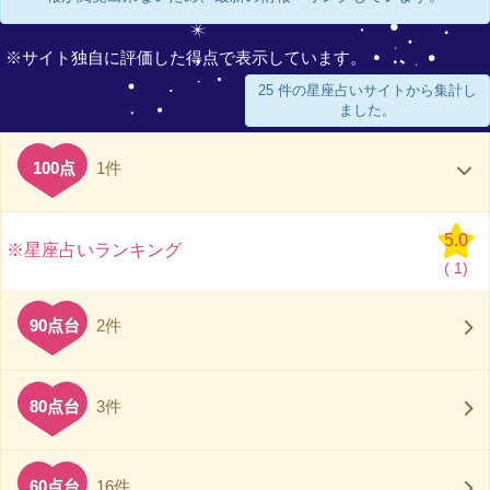
※サイト独自に評価した得点で表示しています。
25 件の星座占いサイトから集計し
ました。
100点
1件
5.0
※星座占いランキング
(
1)
90点台
2件
80点台
3件
60点台
16件