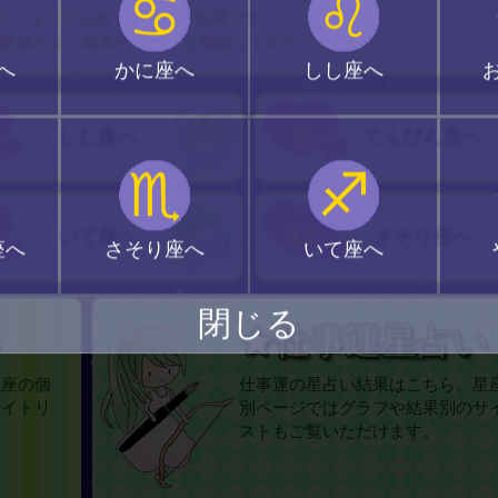
♋
♌
ランキングはあくまで集計結果です
愛運のよい結果のサイトを確認してみてください♪
へ
かに座へ
しし座へ
9
しし座へ
てんびん座へ
♏
♐
12
いて座へ
さそり座へ
座へ
さそり座へ
いて座へ
閉じる
い
★仕事運星占い
星座の個
仕事運の星占い結果はこちら。星
サイトリ
別ページではグラフや結果別のサ
ストもご覧いただけます。