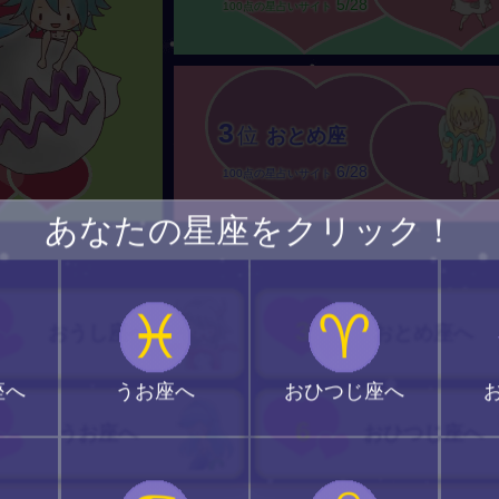
5/28
100点の星占いサイト
3
位
おとめ座
6/28
100点の星占いサイト
あなたの星座をクリック！
♓
♈
3
おうし座へ
おとめ座へ
座へ
うお座へ
おひつじ座へ
6
うお座へ
おひつじ座へ