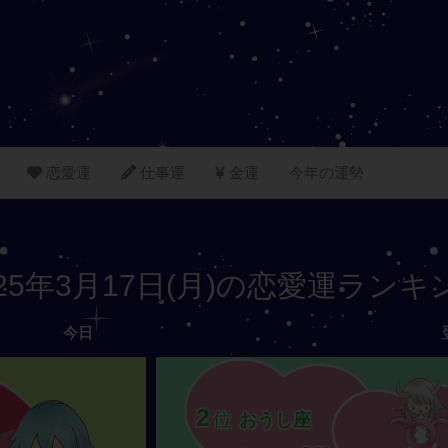
恋愛運
仕事運
金運
今年の運勢
025年3月17日(月)の恋愛運ランキ
今日
2
位
おうし座