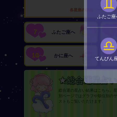
♊
この恋愛運
各星座の詳細ページから恋
ふたご座
7
8
ふたご座へ
♎
10
10
かに座へ
てんびん
★総合運星占
総合運の星占い結果はこちら。
別ページではグラフや順位別の
ストもご覧いただけます。