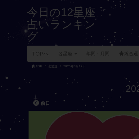
今日の12星座
占いランキン
グ
TOPへ
各星座
年間・月間
総合運
TOP
恋愛運
2025年3月17日
2
前日