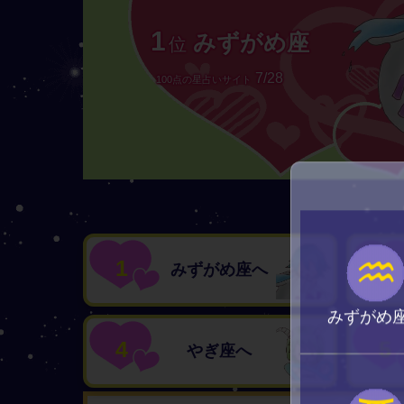
1
みずがめ座
位
7/28
100点の星占いサイト
♒
1
2
みずがめ座へ
みずがめ
4
5
やぎ座へ