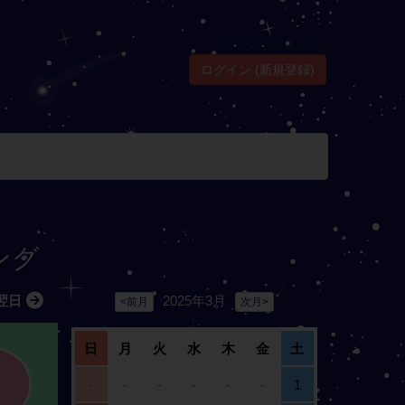
ログイン (新規登録)
ング
2025年3月
翌日
<前月
次月>
日
月
火
水
木
金
土
-
-
-
-
-
-
1