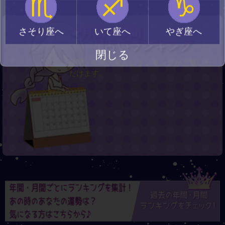
♏
♐
♑
★月間・年間
さそり座へ
いて座へ
やぎ座へ
星占いランキング
閉じる
月間・年間の星占いランキングがご覧いた
だけます。