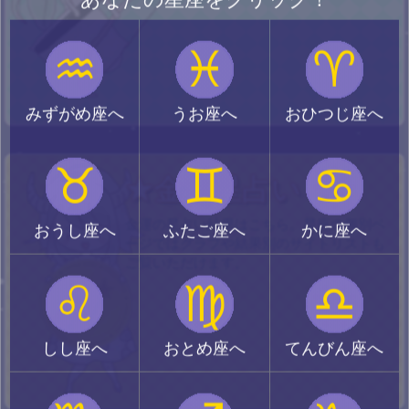
♒
♓
♈
みずがめ座へ
うお座へ
おひつじ座へ
♉
♊
♋
★金運星占い
金運の星占い結果はこちら。星座の個別ペ
おうし座へ
ふたご座へ
かに座へ
ージではグラフや結果別のサイトリストも
ご覧いただけます。
♌
♍
♎
しし座へ
おとめ座へ
てんびん座へ