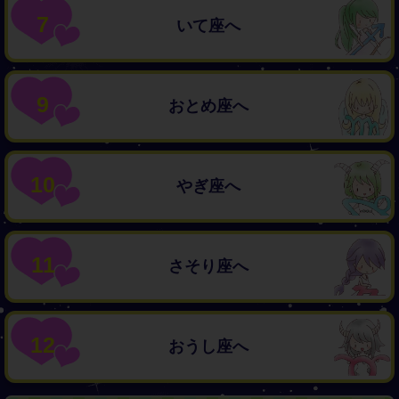
7
いて座へ
9
おとめ座へ
10
やぎ座へ
11
さそり座へ
12
おうし座へ