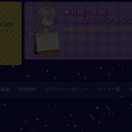
★月間・年間
星占いランキン
座の個別
月間・年間の星占いランキングが
イトリス
ただけます。
社概要
利用規約
プライバシーポリシー
サイト一覧