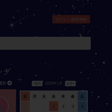
ログイン (新規登録)
ング
2025年1月
翌日
<前月
次月>
日
月
火
水
木
金
土
-
-
-
1
2
3
4