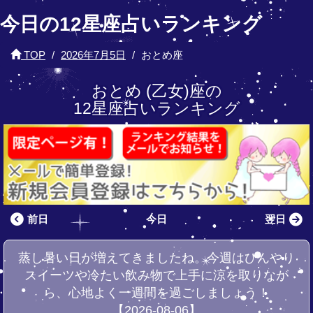
今日の12星座占いランキング
TOP
2026年7月5日
おとめ座
おとめ (乙女)座の
12星座占いランキング
前日
今日
翌日
蒸し暑い日が増えてきましたね。今週はひんやり
スイーツや冷たい飲み物で上手に涼を取りなが
ら、心地よく一週間を過ごしましょう！
【2026-08-06】