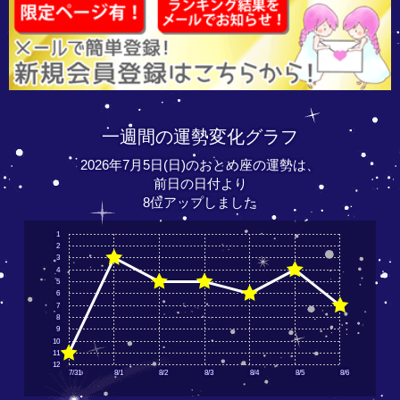
一週間の運勢変化グラフ
2026年7月5日(日)のおとめ座の運勢は、
前日の日付より
8位アップしました
1
2
3
4
5
6
7
8
9
10
11
12
7/31
8/1
8/2
8/3
8/4
8/5
8/6