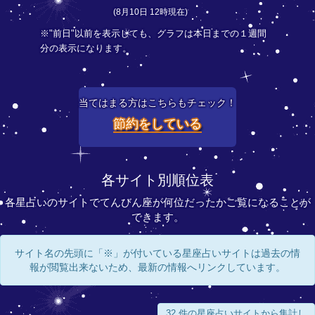
(8月10日 12時現在)
※"前日"以前を表示しても、グラフは本日までの１週間
分の表示になります。
当てはまる方はこちらもチェック！
節約をしている
各サイト別順位表
各星占いのサイトでてんびん座が何位だったかご覧になることが
できます。
サイト名の先頭に「※」が付いている星座占いサイトは過去の情
報が閲覧出来ないため、最新の情報へリンクしています。
32 件の星座占いサイトから集計し