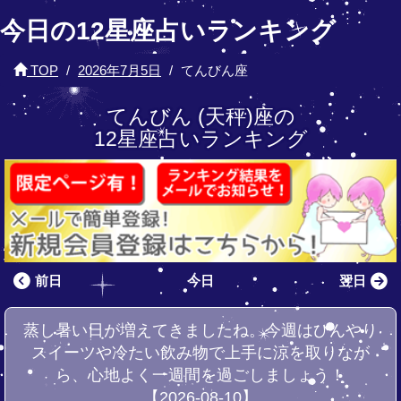
今日の12星座占いランキング
TOP
2026年7月5日
てんびん座
てんびん (天秤)座の
12星座占いランキング
前日
今日
翌日
蒸し暑い日が増えてきましたね。今週はひんやり
スイーツや冷たい飲み物で上手に涼を取りなが
ら、心地よく一週間を過ごしましょう！
【2026-08-10】