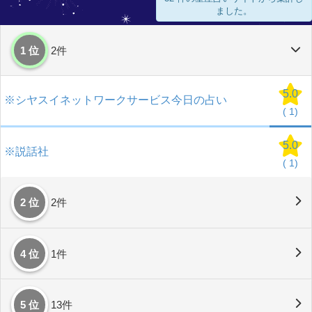
ました。
1 位
2件
5.0
※シヤスイネットワークサービス今日の占い
(
1)
5.0
※説話社
(
1)
2 位
2件
4 位
1件
5 位
13件