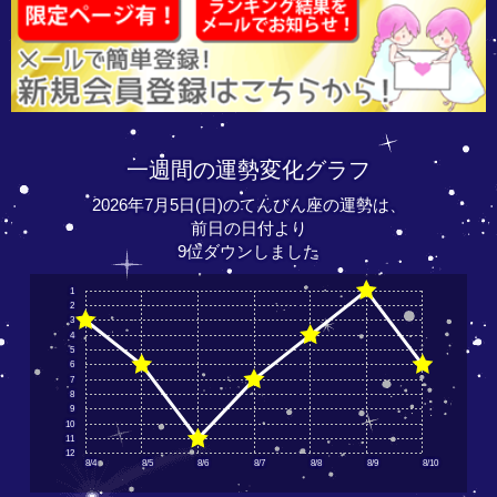
一週間の運勢変化グラフ
2026年7月5日(日)のてんびん座の運勢は、
前日の日付より
9位ダウンしました
1
2
3
4
5
6
7
8
9
10
11
12
8/4
8/5
8/6
8/7
8/8
8/9
8/10