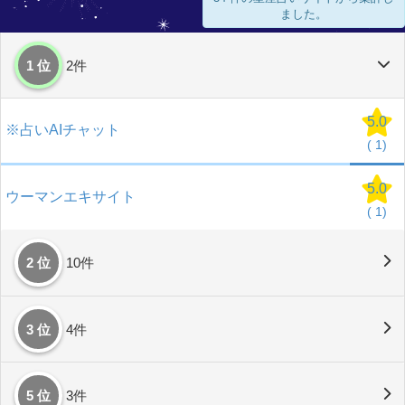
ました。
1 位
2件
5.0
※占いAIチャット
(
1)
5.0
ウーマンエキサイト
(
1)
2 位
10件
3 位
4件
5 位
3件