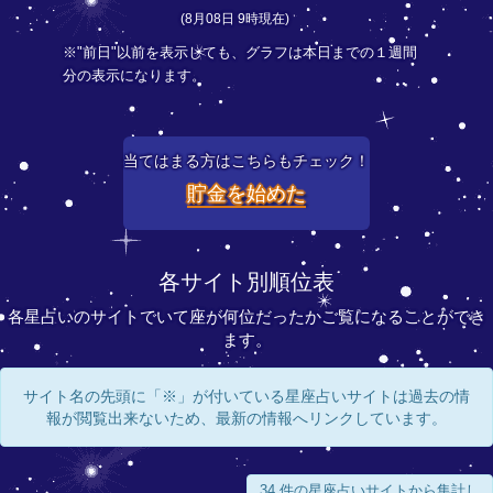
(8月08日 9時現在)
※"前日"以前を表示しても、グラフは本日までの１週間
分の表示になります。
当てはまる方はこちらもチェック！
貯金を始めた
各サイト別順位表
各星占いのサイトでいて座が何位だったかご覧になることができ
ます。
サイト名の先頭に「※」が付いている星座占いサイトは過去の情
報が閲覧出来ないため、最新の情報へリンクしています。
34 件の星座占いサイトから集計し