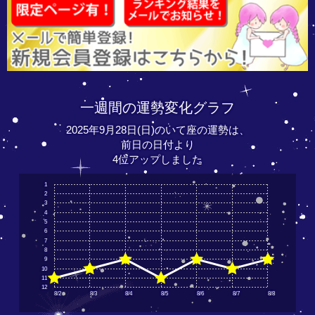
一週間の運勢変化グラフ
2025年9月28日(日)のいて座の運勢は、
前日の日付より
4位アップしました
1
2
3
4
5
6
7
8
9
10
11
12
8/2
8/3
8/4
8/5
8/6
8/7
8/8