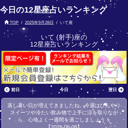
今日の12星座占いランキング
TOP
2025年9月28日
いて座
いて (射手)座の
12星座占いランキング
前日
今日
翌日
蒸し暑い日が増えてきましたね。今週はひんやり
スイーツや冷たい飲み物で上手に涼を取りなが
ら、心地よく一週間を過ごしましょう！
【2026-08-08】