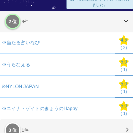
ました。
2 位
4件
4.5
※当たる占いなび
(
2)
5.0
※うらなえる
(
1)
5.0
※NYLON JAPAN
(
1)
5.0
※ニイナ・ゲイトのきょうのHappy
(
1)
3 位
1件