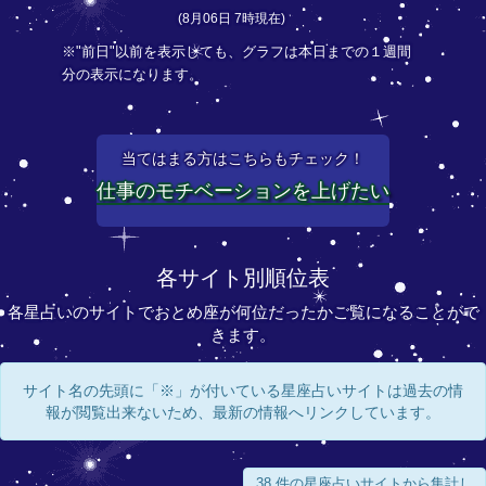
(8月06日 7時現在)
※"前日"以前を表示しても、グラフは本日までの１週間
分の表示になります。
当てはまる方はこちらもチェック！
仕事のモチベーションを上げたい
各サイト別順位表
各星占いのサイトでおとめ座が何位だったかご覧になることがで
きます。
サイト名の先頭に「※」が付いている星座占いサイトは過去の情
報が閲覧出来ないため、最新の情報へリンクしています。
38 件の星座占いサイトから集計し