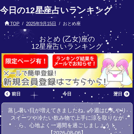
今日の12星座占いランキング
TOP
2025年9月15日
おとめ座
おとめ (乙女)座の
12星座占いランキング
前日
今日
翌日
蒸し暑い日が増えてきましたね。今週はひんやり
スイーツや冷たい飲み物で上手に涼を取りなが
ら、心地よく一週間を過ごしましょう！
【2026-08-06】