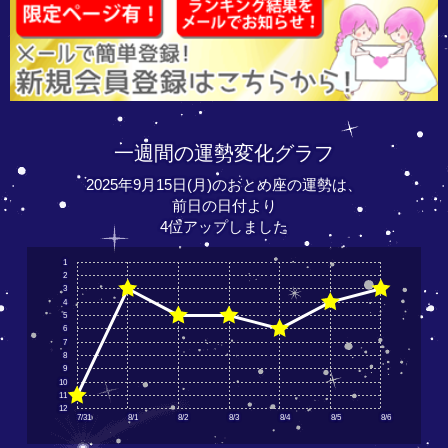
一週間の運勢変化グラフ
2025年9月15日(月)のおとめ座の運勢は、
前日の日付より
4位アップしました
1
2
3
4
5
6
7
8
9
10
11
12
7/31
8/1
8/2
8/3
8/4
8/5
8/6