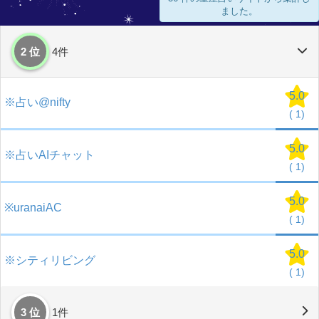
ました。
2 位
4件
5.0
※占い@nifty
(
1)
5.0
※占いAIチャット
(
1)
5.0
※uranaiAC
(
1)
5.0
※シティリビング
(
1)
3 位
1件