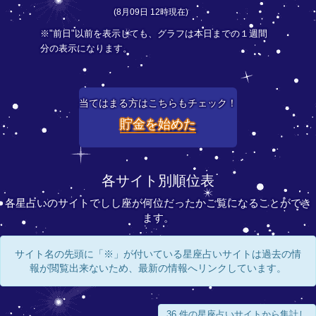
(8月09日 12時現在)
※"前日"以前を表示しても、グラフは本日までの１週間
分の表示になります。
当てはまる方はこちらもチェック！
貯金を始めた
各サイト別順位表
各星占いのサイトでしし座が何位だったかご覧になることができ
ます。
サイト名の先頭に「※」が付いている星座占いサイトは過去の情
報が閲覧出来ないため、最新の情報へリンクしています。
36 件の星座占いサイトから集計し