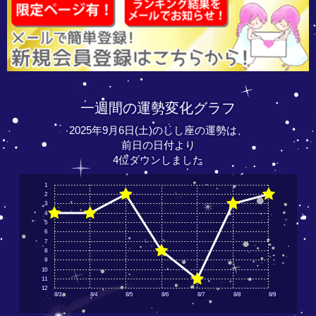
一週間の運勢変化グラフ
2025年9月6日(土)のしし座の運勢は、
前日の日付より
4位ダウンしました
1
2
3
4
5
6
7
8
9
10
11
12
8/3
8/4
8/5
8/6
8/7
8/8
8/9