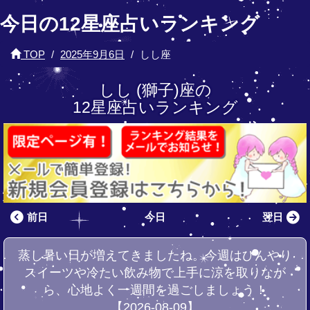
今日の12星座占いランキング
TOP
2025年9月6日
しし座
しし (獅子)座の
12星座占いランキング
前日
今日
翌日
蒸し暑い日が増えてきましたね。今週はひんやり
スイーツや冷たい飲み物で上手に涼を取りなが
ら、心地よく一週間を過ごしましょう！
【2026-08-09】