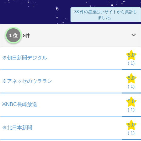
38 件の星座占いサイトから集計し
ました。
1 位
8件
5.0
※朝日新聞デジタル
(
1)
5.0
※アネッセのウララン
(
1)
5.0
※NBC長崎放送
(
1)
5.0
※北日本新聞
(
1)