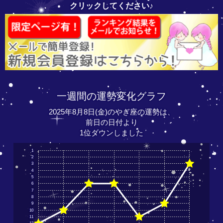
クリックしてください♪
一週間の運勢変化グラフ
2025年8月8日(金)のやぎ座の運勢は、
前日の日付より
1位ダウンしました
1
2
3
4
5
6
7
8
9
10
11