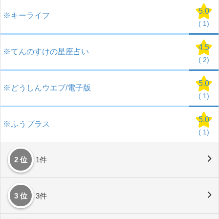
5.0
※キーライフ
(
1)
4.5
※てんのすけの星座占い
(
2)
5.0
※どうしんウエブ/電子版
(
1)
5.0
※ふうプラス
(
1)
2 位
1件
3 位
3件