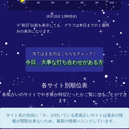
12
8/4
8/5
8/6
8/7
8/8
8/9
8/10
(8月10日 12時現在)
※"前日"以前を表示しても、グラフは本日までの１週間
分の表示になります。
当てはまる方はこちらもチェック！
今日、大事な打ち合わせがある方
各サイト別順位表
各星占いのサイトでやぎ座が何位だったかご覧になることができ
ます。
サイト名の先頭に「※」が付いている星座占いサイトは過去の情
報が閲覧出来ないため、最新の情報へリンクしています。