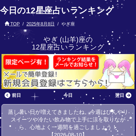
今日の12星座占いランキング
TOP
2025年8月8日
やぎ座
やぎ (山羊)座の
12星座占いランキング
前日
今日
翌日
蒸し暑い日が増えてきましたね。今週はひんやり
スイーツや冷たい飲み物で上手に涼を取りなが
ら、心地よく一週間を過ごしましょう！
【2026-08-10】