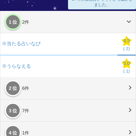
ました。
1 位
2件
4.5
※当たる占いなび
(
2)
5.0
※うらなえる
(
1)
2 位
6件
3 位
7件
4 位
1件