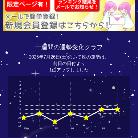
一週間の運勢変化グラフ
2025年7月26日(土)のいて座の運勢は、
前日の日付より
1位アップしました
1
2
3
4
5
6
7
8
9
10
11
12
8/3
8/4
8/5
8/6
8/7
8/8
8/9