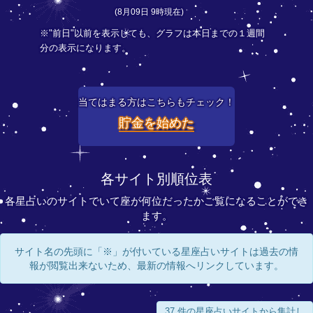
(8月09日 9時現在)
※"前日"以前を表示しても、グラフは本日までの１週間
分の表示になります。
当てはまる方はこちらもチェック！
貯金を始めた
各サイト別順位表
各星占いのサイトでいて座が何位だったかご覧になることができ
ます。
サイト名の先頭に「※」が付いている星座占いサイトは過去の情
報が閲覧出来ないため、最新の情報へリンクしています。
37 件の星座占いサイトから集計し