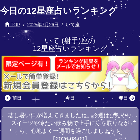
今日の12星座占いランキング
TOP
2025年7月26日
いて座
いて (射手)座の
12星座占いランキング
前日
今日
翌日
蒸し暑い日が増えてきましたね。今週はひんやり
スイーツや冷たい飲み物で上手に涼を取りなが
ら、心地よく一週間を過ごしましょう！
【2026-08-09】