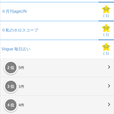
5.0
※月刊ageUN
(
1)
5.0
※私のホロスコープ
(
1)
5.0
Vogue 毎日占い
(
1)
2 位
5件
3 位
1件
4 位
4件