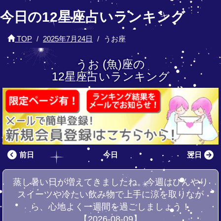
今日の12星座占いランキング
TOP
2025年7月24日
うお座
うお (魚)座の
12星座占いランキング
前日
今日
翌日
蒸し暑い日が増えてきましたね。今週はひんやり
スイーツや冷たい飲み物で上手に涼を取りなが
ら、心地よく一週間を過ごしましょう！
【2026-08-09】