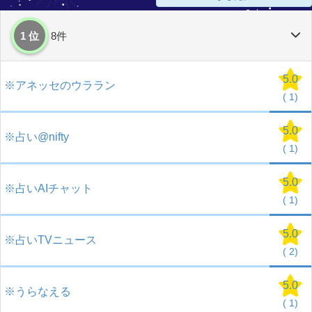
1 位
8件
5.0
※アネッセのウララン
(
1)
5.0
※占い@nifty
(
1)
5.0
※占いAIチャット
(
1)
5.0
※占いTVニュース
(
2)
5.0
※うらなえる
(
1)