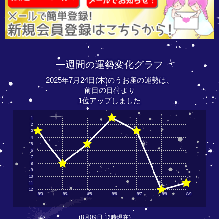
一週間の運勢変化グラフ
2025年7月24日(木)のうお座の運勢は、
前日の日付より
1位アップしました
1
2
3
4
5
6
7
8
9
10
11
12
8/3
8/4
8/5
8/6
8/7
8/8
8/9
(8月09日 12時現在)