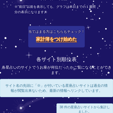
※"前日"以前を表示しても、グラフは本日までの１週間
分の表示になります。
当てはまる方はこちらもチェック！
家計簿をつけ始めた
各サイト別順位表
各星占いのサイトでうお座が何位だったかご覧になることができ
ます。
サイト名の先頭に「※」が付いている星座占いサイトは過去の情
報が閲覧出来ないため、最新の情報へリンクしています。
38 件の星座占いサイトから集計し
ました。